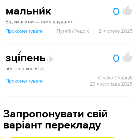
0
мальни́к
Від «малити» — «зменшувати»
Прокоментувати
Путятін Редріх
21 лютого 2025
0
зці́пень
або
зціплювач
Gryvko Chebryk
Прокоментувати
23 листопада 2025
Запропонувати свій
варіант перекладу