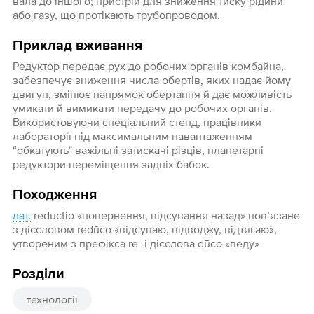
вала до іншого; пристрій для зниження тиску рідини
або газу, що протікають трубопроводом.
Приклад вживання
Редуктор передає рух до робочих органів комбайна,
забезпечує зниження числа обертів, яких надає йому
двигун, змінює напрямок обертання й дає можливість
умикати й вимикати передачу до робочих органів.
Використовуючи спеціальний стенд, працівники
лабораторії під максимальним навантаженням
“обкатують” важільні затискачі різців, планетарні
редуктори переміщення задніх бабок.
Походження
лат.
reductio «повернення, відсування назад» пов’язане
з дієсловом redūco «відсуваю, відводжу, відтягаю»,
утвореним з префікса re- і дієслова dūco «веду»
Розділи
технології