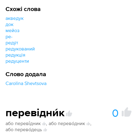
Схожі слова
акведук
док
мейоз
ре-
реду́т
редукований
редукція
редуценти
Слово додала
Carolina Shevtsova
0
перевідни́к
або
переві́дник
,
або перево́дник
,
або перево́дець