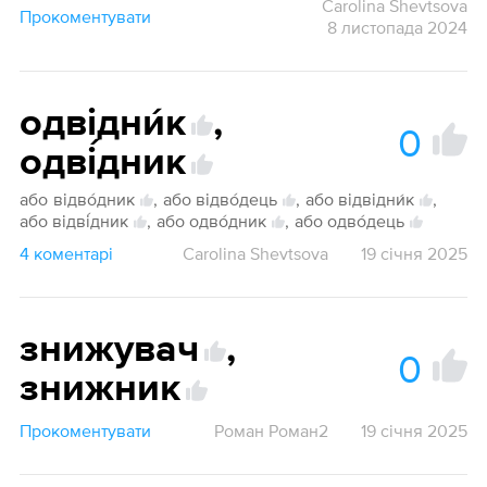
Carolina Shevtsova
Прокоментувати
8 листопада 2024
одвідни́к
,
0
одві́дник
або
відво́дник
,
або відво́дець
,
або відвідни́к
,
або відві́дник
,
або одво́дник
,
або одво́дець
4 коментарі
Carolina Shevtsova
19 січня 2025
знижувач
,
0
знижник
Прокоментувати
Роман Роман2
19 січня 2025