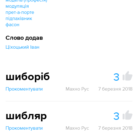
модуляція
прет-а-порте
підпахівник
фасон
Слово додав
Ціхоцький Іван
3
шиборіб
Прокоментувати
Махно Рус
7 березня 2018
3
шибляр
Прокоментувати
Махно Рус
7 березня 2018