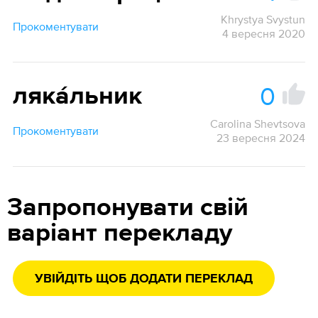
Khrystya Svystun
Прокоментувати
4 вересня 2020
0
ляка́льник
Carolina Shevtsova
Прокоментувати
23 вересня 2024
Запропонувати свій
варіант перекладу
УВІЙДІТЬ ЩОБ ДОДАТИ ПЕРЕКЛАД