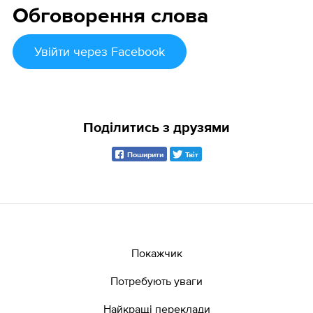
Обговорення слова
Увійти
через Facebook
Поділитись з друзями
Поширити
Твіт
Покажчик
Потребують уваги
Найкращі переклади