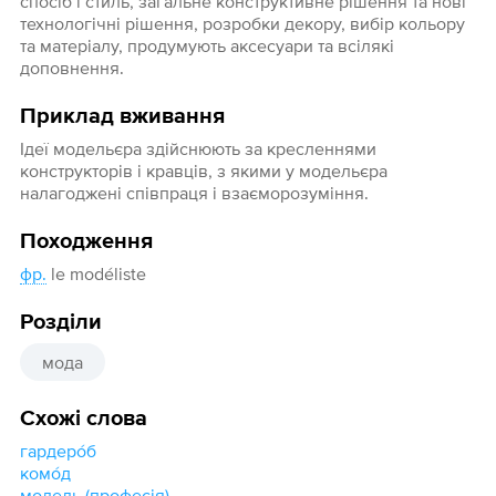
спосіб і стиль, загальне конструктивне рішення та нові
технологічні рішення, розробки декору, вибір кольору
та матеріалу, продумують аксесуари та всілякі
доповнення.
Приклад вживання
Ідеї модельєра здійснюють за кресленнями
конструкторів і кравців, з якими у модельєра
налагоджені співпраця і взаєморозуміння.
Походження
фр.
le modéliste
Розділи
мода
Схожі слова
гардеро́б
комо́д
модель (професія)