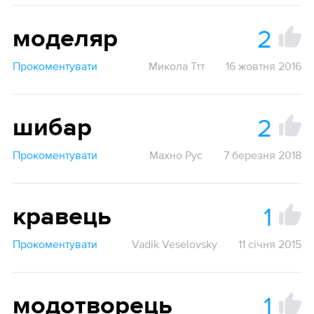
2
моделяр
Прокоментувати
Микола Ттт
16 жовтня 2016
2
шибар
Прокоментувати
Махно Рус
7 березня 2018
1
кравець
Прокоментувати
Vadik Veselovsky
11 січня 2015
1
модотворець