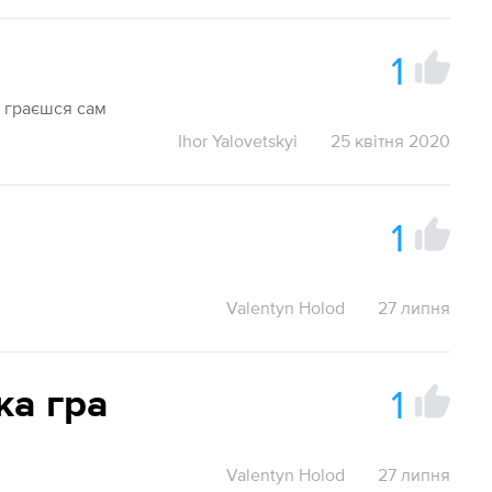
1
- граєшся сам
Ihor Yalovetskyi
25 квітня 2020
1
Valentyn Holod
27 липня
1
ка гра
Valentyn Holod
27 липня