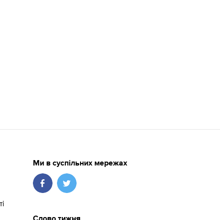
Ми в суспільних мережах
ті
Слово тижня