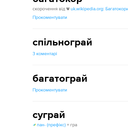
скорочення від
uk.wikipedia.org: Багатокористув
Прокоментувати
спільнограй
3 коментарі
багатограй
Прокоментувати
суграй
пан- (префікс)
+ гра