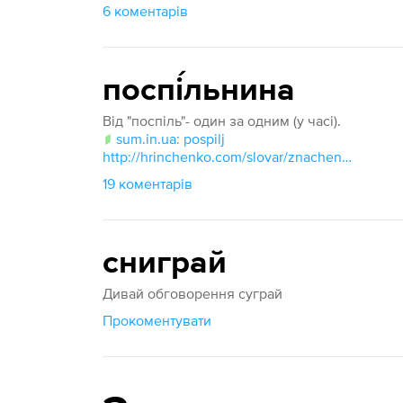
6 коментарів
поспі́льнина
Від "поспіль"- один за одним (у часі).
sum.in.ua: pospilj
http://hrinchenko.com/slovar/znachenie-slova/45963-pospil.html#show_point
19 коментарів
сниграй
Дивай обговорення суграй
Прокоментувати