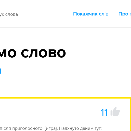
Покажчик слів
Про 
мо слово
р
11
 після приголосного: {игра}. Надхнуто даним тут: