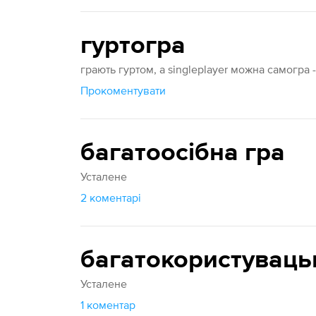
гуртогра
грають гуртом, а singleplayer можна самогра 
Прокоментувати
багатоосібна гра
Усталене
2 коментарі
багатокористуваць
Усталене
1 коментар