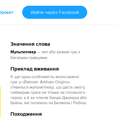
проєкт
Увійти
через Facebook
Значення слова
— тип або режим гри з
Мультиплеєр
багатьма гравцями.
Приклад вживання
Є ще одна особливість анонсованої
гри: у «Batman: Arkham Origins»
з'явиться мультиплеєр, що дасть змогу
геймерам грати не тільки за головного
героя, а й за членів банди Джокера або
Бейна, які полюють на Бетмена і Робіна.
Походження