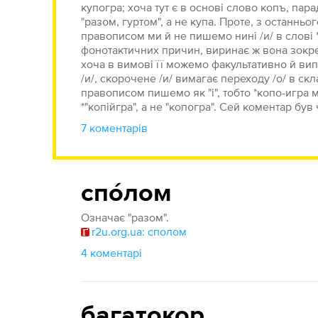
купогра; хоча тут є в основі слово копъ, пара
"разом, гуртом", а не купа. Проте, з останн
правописом ми й не пишемо нині /и/ в слові *
фонотактичних причин, виринає ж вона зокрем
хоча в вимові її можемо факультативно й вип
/и/, скорочене /и/ вимагає переходу /о/ в скл
правописом пишемо як "і", тобто *копо-игра м
*"копійгра", а не "копогра". Сей коментар був
7 коментарів
спóлом
Означає "разом".
r2u.org.ua: сполом
4 коментарі
багатокор