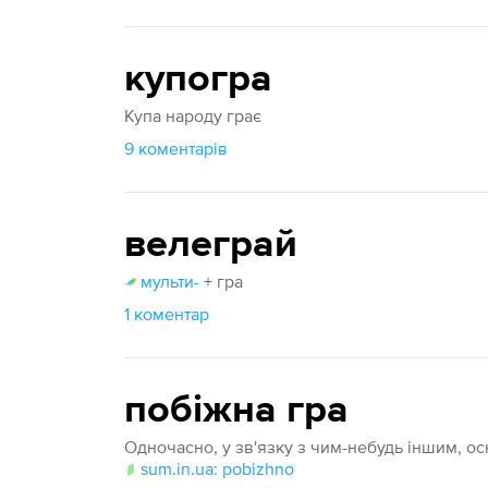
купогра
Купа народу грає
9 коментарів
велеграй
мульти-
+ гра
1 коментар
побіжна гра
Одночасно, у зв'язку з чим-небудь іншим, о
sum.in.ua: pobizhno