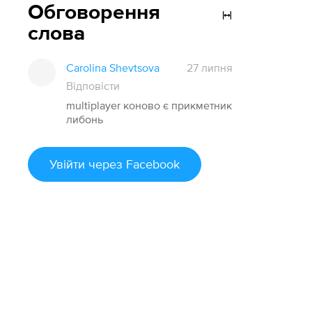
Обговорення
слова
Carolina Shevtsova
27 липня
Відповісти
multiplayer коново є прикметник
либонь
Увійти
через Facebook