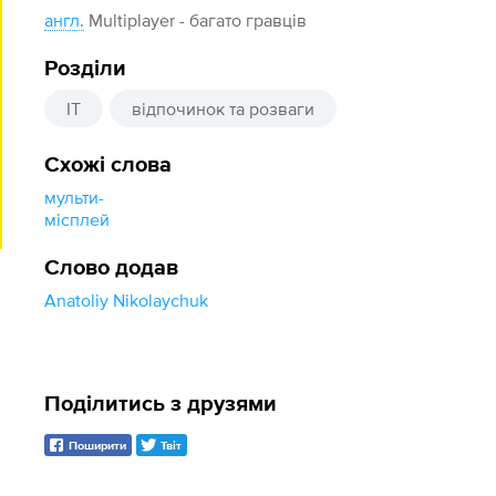
англ.
Multiplayer - багато гравців
Розділи
IT
відпочинок та розваги
Схожі слова
мульти-
місплей
Слово додав
Anatoliy Nikolaychuk
Поділитись з друзями
Поширити
Твіт