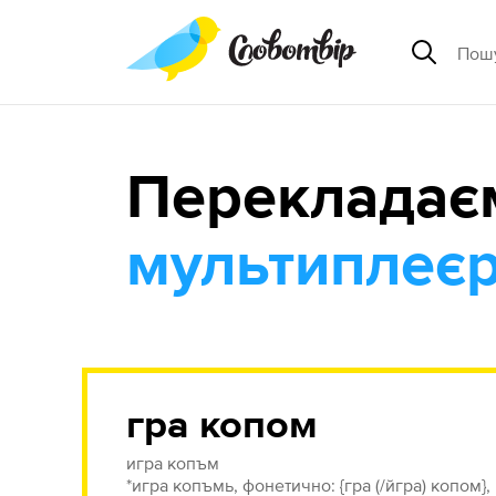
Перекладає
мультиплеє
гра копом
игра копъм
*игра копъмь, фонетично: {гра (/йгра) копом},