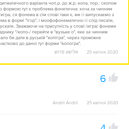
дигматичного варіанта чол.р. до ж.р. копа, пор.: скопом
ього формою тут є проблема фонетична: хоча за чинним
игра, ся фонема в сім слові таки є, ми її випускаємо з
а в формі "ігор", і моофофонематично її слід писати,
ускати. Зважаючи на присутність у слові /игра/ фонеми
аднику */копо-/ перейти в "вузьке о", яке за чинним
ало би дати в руській "копігра", через проміжне
 частково до даної тут форми "копогра".
אלישע פרוש
25 квітня 2020
6
Andrii Andrii
25 квітня 2020
4