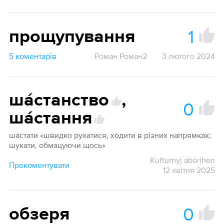
1
прощупування
5 коментарів
Роман Роман2
3 лютого 2024
ша́станство
,
0
ша́стання
ша́стати «швидко рухатися, ходити в різних напрямках;
шукати, обмацуючи щось»
Kuľturnyj aborihen
Прокоментувати
12 квітня 2025
0
обзеря