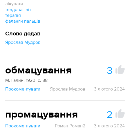
лікувати
тендовагініт
терапія
фаланги пальців
Слово додав
Ярослав Мудров
3
обмацування
М. Галин, 1920, с. 88
Прокоментувати
Ярослав Мудров
3 лютого 2024
2
промацування
Прокоментувати
Роман Роман2
3 лютого 2024