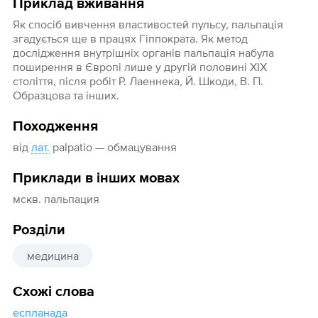
Приклад вживання
Як спосіб вивчення властивостей пульсу, пальпація
згадується ще в працях Гіппократа. Як метод
дослідження внутрішніх органів пальпація набула
поширення в Європі лише у другій половині XIX
століття, після робіт Р. Лаеннека, Й. Шкоди, В. П.
Образцова та інших.
Походження
від
лат.
palpatio — обмацування
Приклади в інших мовах
мскв. пальпация
Розділи
медицина
Схожі слова
еспланада