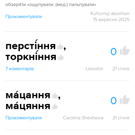
обзеря́ти «ощупувати; (мед.) пальпувати»
Kuľturnyj aborihen
Прокоментувати
15 вересня 2025
персті́ння
,
0
торкні́ння
7 коментарів
Liesolòn
21 січня
ма́цання
,
0
ма́цяння
Прокоментувати
Carolina Shevtsova
21 січня