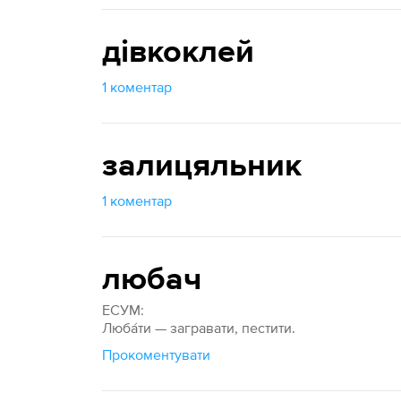
дівкоклей
1 коментар
залицяльник
1 коментар
любач
ЕСУМ:
Люба́ти — загравати, пестити.
Прокоментувати