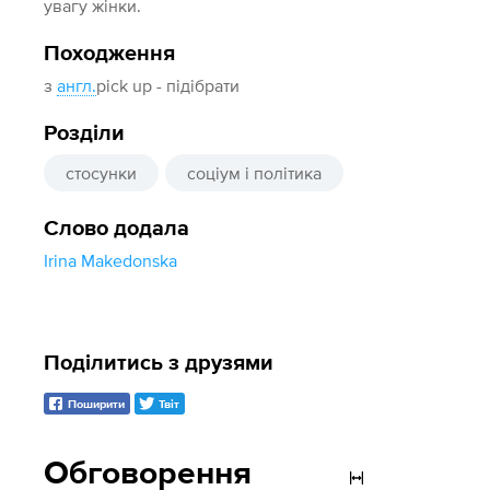
увагу жінки.
Походження
з
англ.
pick up - підібрати
Розділи
стосунки
соціум і політика
Слово додала
Irina Makedonska
Поділитись з друзями
Поширити
Твіт
Обговорення