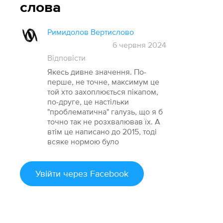
слова
Римидолов Вертислово
6 червня 2024
Відповісти
Якесь дивне значення. По-
перше, не точне, максимум це
той хто захоплюється пікапом,
по-друге, це настільки
"проблематична" галузь, що я б
точно так не розхвалював їх. А
втім це написано до 2015, тоді
всяке нормою було
Увійти
через Facebook