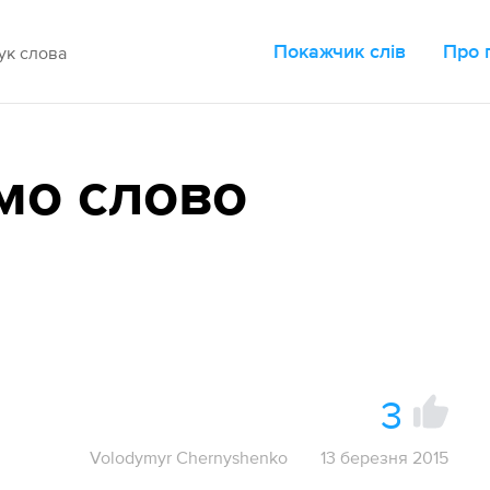
Покажчик слів
Про 
мо слово
3
Volodymyr Chernyshenko
13 березня 2015