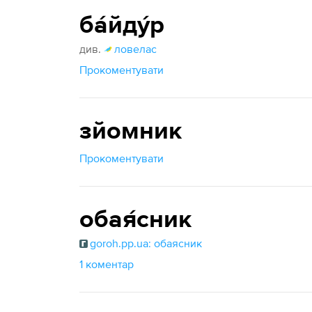
ба́йду́р
див.
ловелас
Прокоментувати
зйомник
Прокоментувати
обая́сник
goroh.pp.ua: обаясник
1 коментар