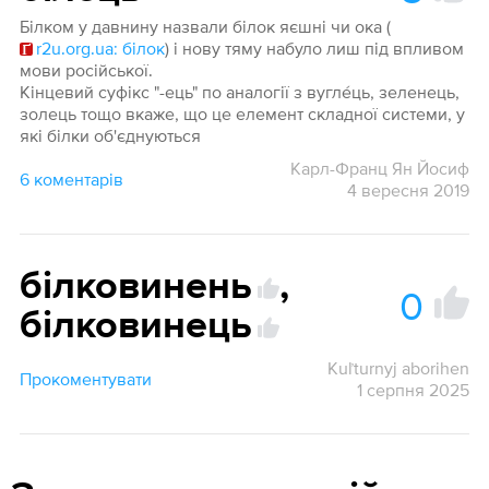
Білком у давнину назвали білок яєшні чи ока (
r2u.org.ua: білок
) і нову тяму набуло лиш під впливом
мови російської.
Кінцевий суфікс "-ець" по аналогії з вугле́ць, зеленець,
золець тощо вкаже, що це елемент складної системи, у
які білки об'єднуються
Карл-Франц Ян Йосиф
6 коментарів
4 вересня 2019
білковинень
,
0
білковинець
Kuľturnyj aborihen
Прокоментувати
1 серпня 2025