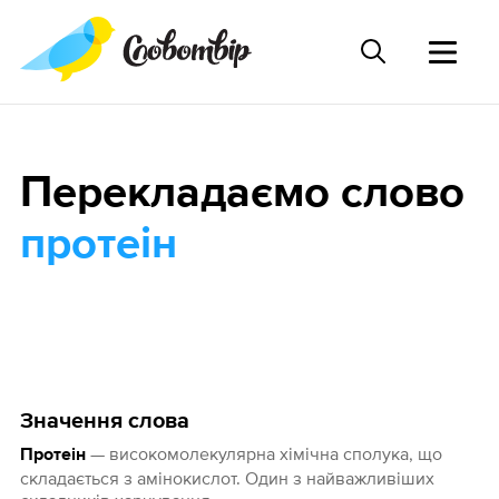
Перекладаємо слово
протеін
Значення слова
— високомолекулярна хімічна сполука, що
Протеін
складається з амінокислот. Один з найважливіших