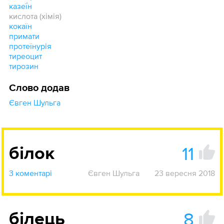
казеї́н
кислота (хімія)
кокаїн
примати
протеїнурія
тиреоцит
тирозин
Слово додав
Євген Шульга
11
білок
3 коментарі
Євген Шульга
23 вересня 2018
8
білець