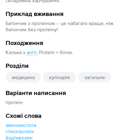
складників харчування.
Приклад вживання
Батончик з протеіном -- це набагато краще, ніж
батончик без протеіну!
Походження
Калька з
англ.
Protein = білок.
Розділи
медицина
кулінарія
загальне
Варіанти написання
протеїн
Схожі слова
амінокислота
глікопротеїн
йодтирозин