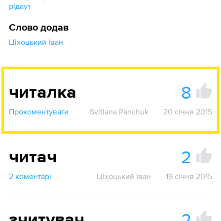
рідаут
Слово додав
Ціхоцький Іван
8
читалка
Прокоментувати
Svitlana Panchuk
20 січня 2015
2
читач
2 коментарі
Ціхоцький Іван
19 січня 2015
2
зчитувач