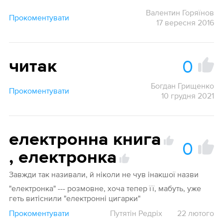
Валентин Горяїнов
Прокоментувати
17 вересня 2016
0
читак
Богдан Грищенко
Прокоментувати
10 грудня 2021
електронна книга
0
,
електронка
Завжди так називали, й ніколи не чув інакшої назви
"електронка" --- розмовне, хоча тепер її, мабуть, уже
геть витіснили "електронні цигарки"
Прокоментувати
Путятін Редріх
22 лютого