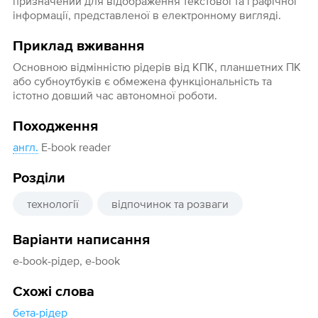
призначений для відображення текстової та графічної
інформації, представленої в електронному вигляді.
Приклад вживання
Основною відмінністю рідерів від КПК, планшетних ПК
або субноутбуків є обмежена функціональність та
істотно довший час автономної роботи.
Походження
англ.
E-book reader
Розділи
технології
відпочинок та розваги
Варіанти написання
e-book-рідер, e-book
Схожі слова
бета-рідер