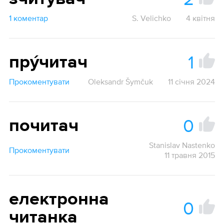
1 коментар
S. Velichko
4 квітня
1
пру́читач
Прокоментувати
Oleksandr Šymčuk
11 січня 2024
0
почитач
Stanislav Nastenko
Прокоментувати
11 травня 2015
електронна
0
читанка