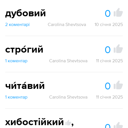
0
дубовий
2 коментарі
Carolina Shevtsova
10 січня 2025
0
стро́гий
1 коментар
Carolina Shevtsova
11 січня 2025
0
чи́та́вий
1 коментар
Carolina Shevtsova
11 січня 2025
хибостійкий
,
0