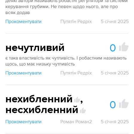
деякі автори називають робастні регулятори та системи
керування грубими. Не певен щодо нього, але про
всяк додав
Прокоментувати
Путятін Редріх
5 січня 2025
0
нечутливий
є така властивість як чутливість. І робастним називають
щось, що має низьку чутливість
Прокоментувати
Путятін Редріх
5 січня 2025
нехибленний
,
0
несхибленний
Прокоментувати
Роман Роман2
5 січня 2025