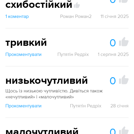
схибостійкий
1 коментар
Роман Роман2
11 січня 2025
0
тривкий
Прокоментувати
Путятін Редріх
1 серпня 2025
0
низькочутливий
Щось із низькою чутливістю. Дивіться також
«нечутливий» і «малочутливий»
Прокоментувати
Путятін Редріх
28 січня
0
малочутливий