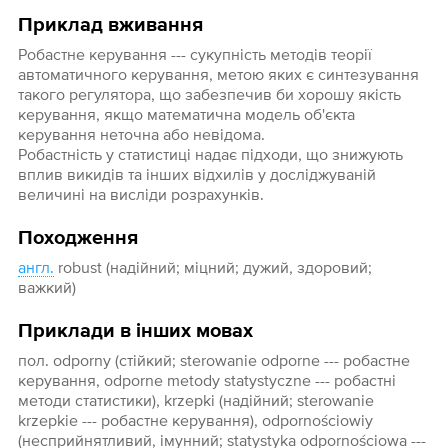
Приклад вживання
Робастне керування --- сукупність методів теорії
автоматичного керування, метою яких є синтезування
такого регулятора, що забезпечив би хорошу якість
керування, якщо математична модель об'єкта
керування неточна або невідома.
Робастність у статистиці надає підходи, що знижують
вплив викидів та інших відхилів у досліджуваній
величині на висліди розрахунків.
Походження
англ.
robust (надійний; міцний; дужий, здоровий;
важкий)
Приклади в інших мовах
пол. odporny (стійкий; sterowanie odporne --- робастне
керування, odporne metody statystyczne --- робастні
методи статистики), krzepki (надійний; sterowanie
krzepkie --- робастне керування), odpornościowiy
(несприйнятливий, імунний; statystyka odpornościowa ---