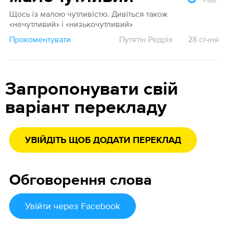
Щось із малою чутливістю. Дивіться також
«нечутливий» і «низькочутливий»
Прокоментувати
Путятін Редріх
28 січня
Запропонувати свій
варіант перекладу
УВІЙДІТЬ ЩОБ ДОДАТИ ПЕРЕКЛАД
Обговорення слова
Увійти
через Facebook