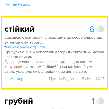
Путятін Редріх
6
стійкий
Здається, є контексти, в яких саме це слово відповідає
англійському "robust":
uk.wikipedia.org: Стійкість систем
Припускаю, що й робастний алгоритм статистики можна
назвати стійким.
Однак це слово, на жаль, не годиться для систем
керування, адже там "стійкий" означає інше й уже
давно усталене як відповідник до англ. stable.
1 коментар
Путятін Редріх
5 січня 2025
1
грубий