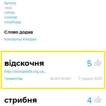
бугель
лижі
скіпас
слалом
сноуборд
Слово додав
Volodymyr Khlopan
5
відскочня
http://slovopedia.org.ua/93/53394/844739.html
1 коментар
Andrii Andrii
7 грудня 2021
4
стрибня