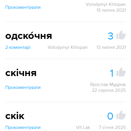
Volodymyr Khlopan
Прокоментувати
13 липня 2021
3
одско́чня
2 коментарі
Volodymyr Khlopan
13 липня 2021
1
скічня
Ярослав Мудров
Прокоментувати
22 серпня 2025
0
скік
Прокоментувати
Vit Lak
7 січня 2025