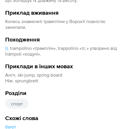
що збільшує їх довжину та висоту.
Приклад вживання
Колись знамениті трампліни у Ворохті повністю
занепали.
Походження
іт.
trampolino «трамплін», trappolino «тс.» утворено від
trámpoli «ходулі».
Приклади в інших мовах
Англ. ski-jump, spring-board
Нім. sprungbrett
Розділи
спорт
Схожі слова
бату́т