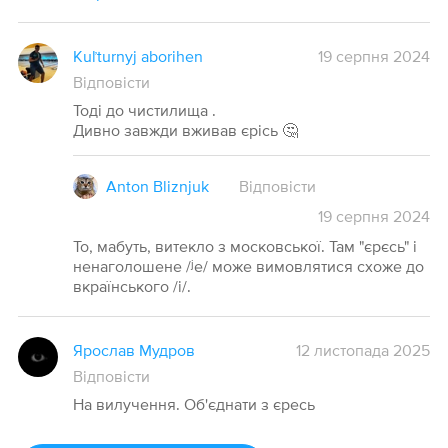
Kuľturnyj aborihen
19 серпня 2024
Відповісти
Тоді до чистилища .
Дивно завжди вживав єрісь 🤔
Anton Bliznjuk
Відповісти
19
серпня
2024
То, мабуть, витекло з московської. Там "єрєсь" і
ненаголошене /ʲе/ може вимовлятися схоже до
вкраїнського /і/.
Ярослав Мудров
12 листопада 2025
Відповісти
На вилучення. Об'єднати з єресь