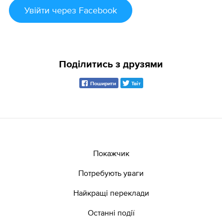
Увійти
через Facebook
Поділитись з друзями
Поширити
Твіт
Покажчик
Потребують уваги
Найкращі переклади
Останні події