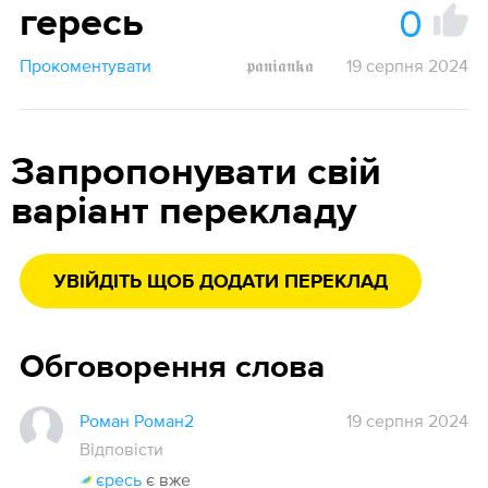
0
гересь
Прокоментувати
𝖕𝖆𝖓𝖎𝖆𝖓𝖐𝖆
19 серпня 2024
Запропонувати свій
варіант перекладу
УВІЙДІТЬ ЩОБ ДОДАТИ ПЕРЕКЛАД
Обговорення слова
Роман Роман2
19 серпня 2024
Відповісти
єресь
є вже