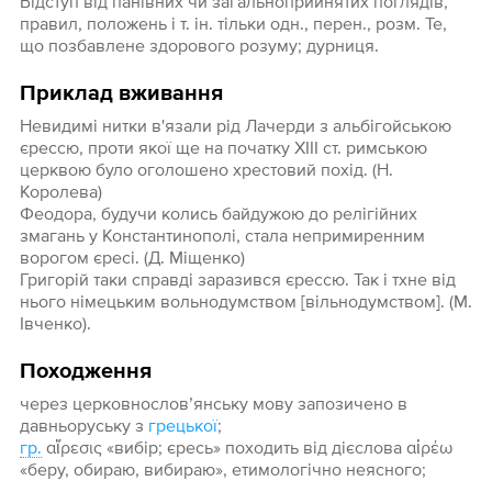
Відступ від панівних чи загальноприйнятих поглядів,
правил, положень і т. ін. тільки одн., перен., розм. Те,
що позбавлене здорового розуму; дурниця.
Приклад вживання
Невидимі нитки в'язали рід Лачерди з альбігойською
єрессю, проти якої ще на початку ХІІІ ст. римською
церквою було оголошено хрестовий похід. (Н.
Королева)
Феодора, будучи колись байдужою до релігійних
змагань у Константинополі, стала непримиренним
ворогом єресі. (Д. Міщенко)
Григорій таки справді заразився єрессю. Так і тхне від
нього німецьким вольнодумством [вільнодумством]. (М.
Івченко).
Походження
через церковнослов’янську мову запозичено в
давньоруську з
грецької
;
гр.
αἵρεσις «вибір; єресь» походить від дієслова αἱρέω
«беру, обираю, вибираю», етимологічно неясного;