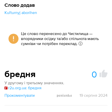
Слово додав
Kuľturnyj aborihen
Це слово перенесено до Чистилища —
впорядники осідку та/або спільнота мають
сумніви чи потрібен переклад.
ⓘ
0
бредня
У другому і третьому значеннях.
r2u.org.ua: бредня
Прокоментувати
𝖕𝖆𝖓𝖎𝖆𝖓𝖐𝖆
19 серпня 2024