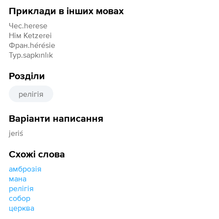
Приклади в інших мовах
Чес.herese
Нім Ketzerei
Фран.hérésie
Тур.sapkınlık
Розділи
релігія
Варіанти написання
jeriś
Схожі слова
амброзія
мана
релігія
собор
церква