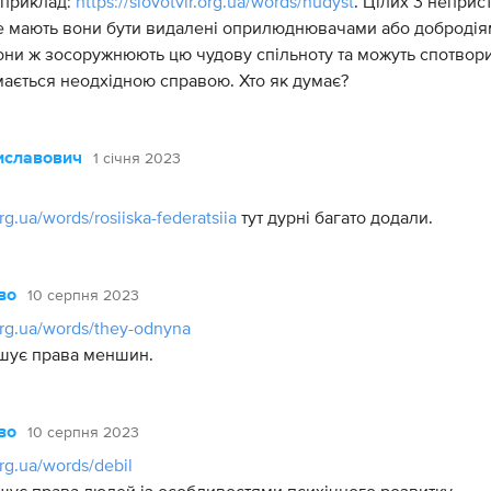
 приклад:
https://slovotvir.org.ua/words/nudyst
. Цілих 3 неприс
не мають вони бути видалені оприлюднювачами або доброді
они ж зосоружнюють цю чудову спільноту та можуть спотвор
ймається неодхідною справою. Хто як думає?
1 січня 2023
иславович
org.ua/words/rosiiska-federatsiia
тут дурні багато додали.
10 серпня 2023
во
.org.ua/words/they-odnyna
ушує права меншин.
10 серпня 2023
во
org.ua/words/debil