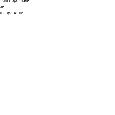
тойні переклади!
ями
ити враження