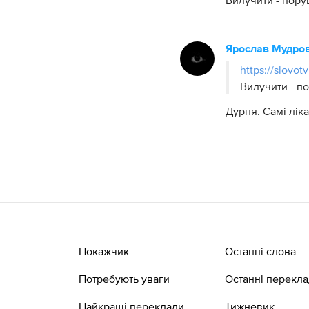
Вилучити - пору
Ярослав Мудро
https://slovot
Вилучити - п
Дурня. Самі лік
Покажчик
Останні слова
Потребують уваги
Останні перекл
Найкращі переклади
Тижневик