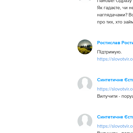
Панове! Одразу
Як гадаєте, чи 
наглядачами? В
про тих, хто за
Ростислав Рост
Підтримую.
https://slovotvir.
Синтетичне Єст
https://slovotvir
Вилучити - пор
Синтетичне Єст
https://slovotvir.