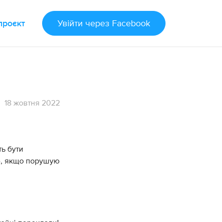
проєкт
Увійти
через Facebook
18 жовтня 2022
ь бути
те, якщо порушую