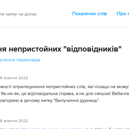
Покажчик слів
Про 
я непристойних "відповідників"
учення перекладів
18 жовтня 2022
мості оприлюднення непристойних слів, які нізащо не можут
 Як-не-як, це відповідальна справа, а не для смішок! Вибач
повторюю в дечому нитку “Вилучення дурниць”
18 жовтня 2022