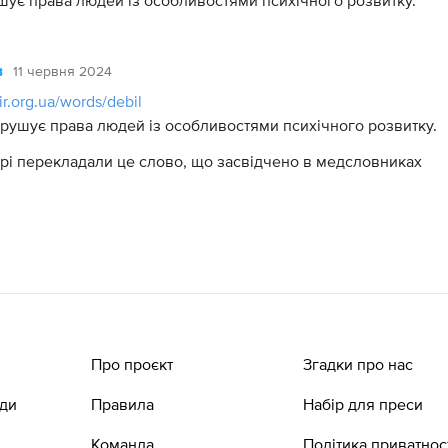
шує права людей із особливостями психічного розвитку.
11 червня 2024
в
vir.org.ua/words/debil
орушує права людей із особливостями психічного розвитку.
арі перекладали це слово, що засвідчено в медсловниках
Про проєкт
Згадки про нас
ади
Правила
Набір для преси
Команда
Політика приватнос