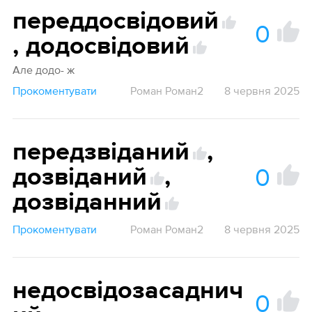
переддосвідовий
0
,
додосвідовий
Але додо- ж
Прокоментувати
Роман Роман2
8 червня 2025
передзвіданий
,
0
дозвіданий
,
дозвіданний
Прокоментувати
Роман Роман2
8 червня 2025
недосвідозасаднич
0