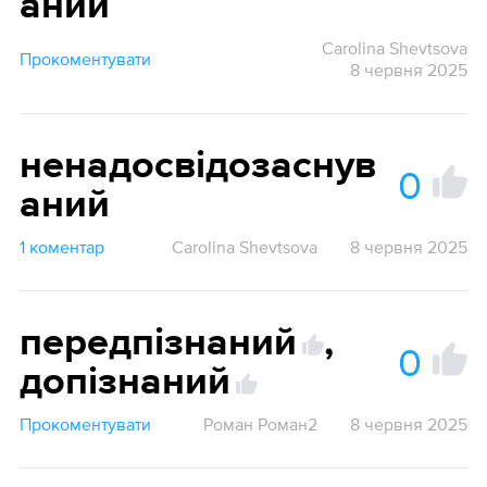
аний
Carolina Shevtsova
Прокоментувати
8 червня 2025
ненадосвідозаснув
0
аний
1 коментар
Carolina Shevtsova
8 червня 2025
передпізнаний
,
0
допізнаний
Прокоментувати
Роман Роман2
8 червня 2025