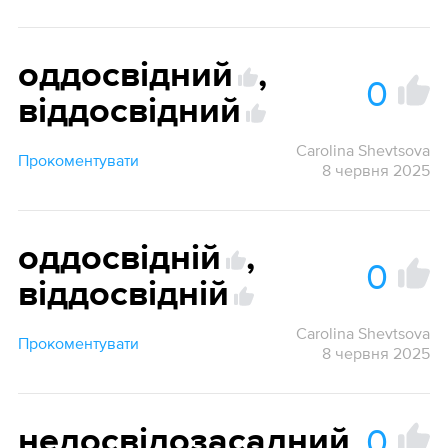
оддосвідний
,
0
віддосвідний
Carolina Shevtsova
Прокоментувати
8 червня 2025
оддосвідній
,
0
віддосвідній
Carolina Shevtsova
Прокоментувати
8 червня 2025
0
недосвідозасадний