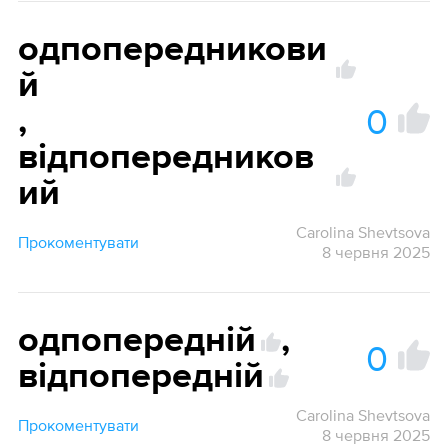
одпопередникови
й
0
,
відпопередников
ий
Carolina Shevtsova
Прокоментувати
8 червня 2025
одпопередній
,
0
відпопередній
Carolina Shevtsova
Прокоментувати
8 червня 2025