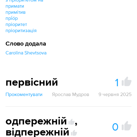
примати
примітив
прі́о́р
пріоритет
пріоритизація
Слово додала
Carolina Shevtsova
1
первісний
Прокоментувати
Ярослав Мудров
9 червня 2025
одпережній
,
0
відпережній