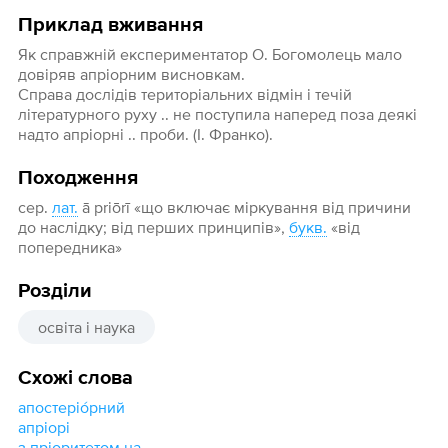
Приклад вживання
Як справжній експериментатор О. Богомолець мало
довіряв апріорним висновкам.
Справа дослідів територіальних відмін і течій
літературного руху .. не поступила наперед поза деякі
надто апріорні .. проби. (І. Франко).
Походження
сер.
лат.
ā priōrī «що включає міркування від причини
до наслідку; від перших принципів»,
букв.
«від
попередника»
Розділи
освіта і наука
Схожі слова
апостеріо́рний
апріорі
з пріоритетом на