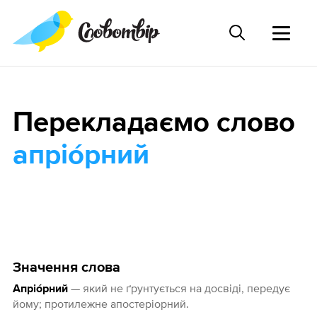
Перекладаємо слово
апріо́рний
Значення слова
— який не ґрунтується на досвіді, передує
Апріо́рний
йому; протилежне апостеріорний.