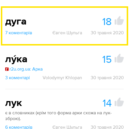
18
дуга
7 коментарів
Євген Шульга
30 травня 2020
15
лу́ка
r2u.org.ua: Арка
3 коментарі
Volodymyr Khlopan
30 травня 2020
14
лук
є в словниках (крім того форма арки схожа на лук-
зброю).
6 коментарів
Євген Шульга
30 травня 2020