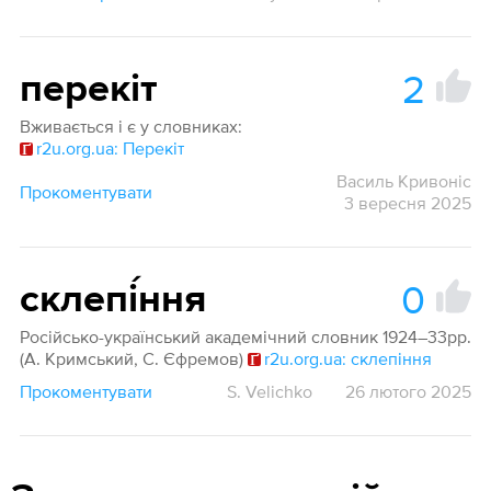
2
перекіт
Вживається і є у словниках:
r2u.org.ua: Перекіт
Василь Кривоніс
Прокоментувати
3 вересня 2025
0
склепі́ння
Російсько-український академічний словник 1924–33рр.
(А. Кримський, С. Єфремов)
r2u.org.ua: склепіння
Прокоментувати
S. Velichko
26 лютого 2025