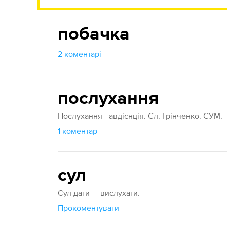
побачка
2 коментарі
послухання
Послухання - авдієнція. Сл. Грінченко. СУМ.
1 коментар
сул
Сул дати — вислухати.
Прокоментувати