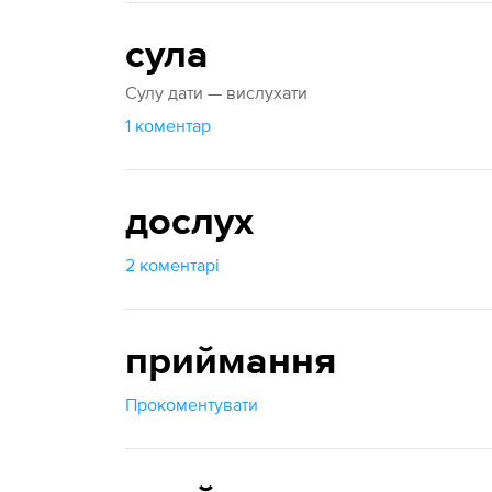
сула
Сулу дати — вислухати
1 коментар
дослух
2 коментарі
приймання
Прокоментувати