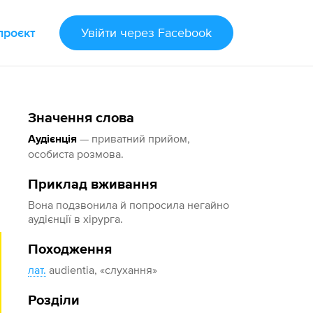
проєкт
Увійти
через Facebook
Значення слова
— приватний прийом,
Аудієнція
особиста розмова.
Приклад вживання
Вона подзвонила й попросила негайно
аудієнції в хірурга.
Походження
лат.
audientia, «слухання»
Розділи