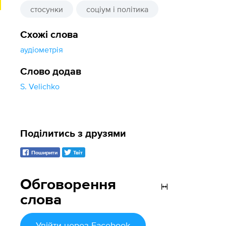
стосунки
соціум і політика
Схожі слова
аудіометрія
Слово додав
S. Velichko
Поділитись з друзями
Поширити
Твіт
Обговорення
слова
Увійти
через Facebook