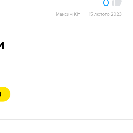
0
Максим Кіт
15 лютого 2023
и
Д