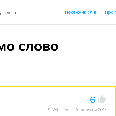
Покажчик слів
Про 
мо слово
6
S. Velichko
10 вересня 2017