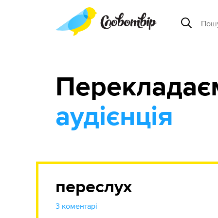
Перекладає
аудієнція
переслух
3 коментарі