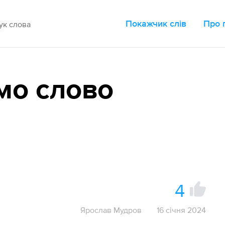
Покажчик слів
Про 
мо слово
4
Ярослав Мудров
16 січня 2024