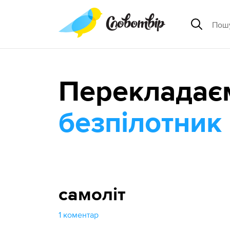
Перекладає
безпілотник
самоліт
1 коментар