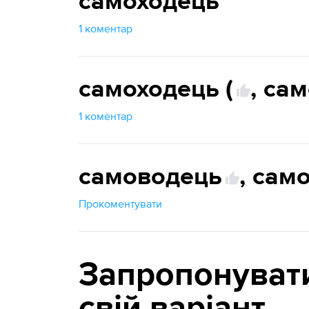
самоходець
1 коментар
самоходець (
,
сам
1 коментар
самоводець
,
сам
Прокоментувати
Запропонуват