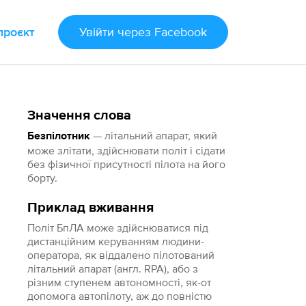
проєкт
Увійти
через Facebook
Значення слова
— літальний апарат, який
Безпілотник
може злітати, здійснювати політ і сідати
без фізичної присутності пілота на його
борту.
Приклад вживання
Політ БпЛА може здійснюватися під
дистанційним керуванням людини-
оператора, як віддалено пілотований
літальний апарат (англ. RPA), або з
різним ступенем автономності, як-от
допомога автопілоту, аж до повністю