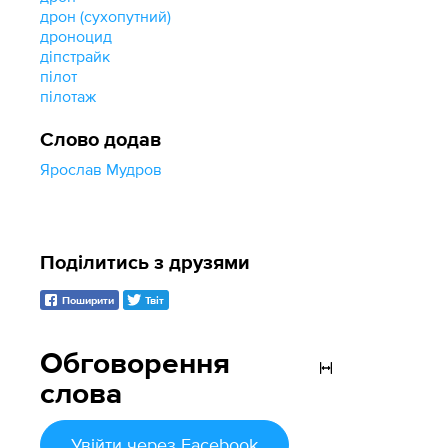
дрон (сухопутний)
дроноцид
діпстрайк
пілот
пілотаж
Слово додав
Ярослав Мудров
Поділитись з друзями
Поширити
Твіт
Обговорення
слова
Увійти
через Facebook