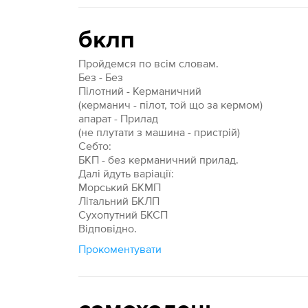
бклп
Пройдемся по всім словам.
Без - Без
Пілотний - Керманичний
(керманич - пілот, той що за кермом)
апарат - Прилад
(не плутати з машина - пристрій)
Себто:
БКП - без керманичний прилад.
Далі йдуть варіації:
Морський БКМП
Літальний БКЛП
Сухопутний БКСП
Відповідно.
Прокоментувати