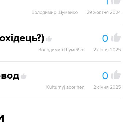
1
Володимир Шумейко
29 жовтня 2024
0
охідець?)
Володимир Шумейко
2 січня 2025
0
овод
Kuľturnyj aborihen
2 січня 2025
и