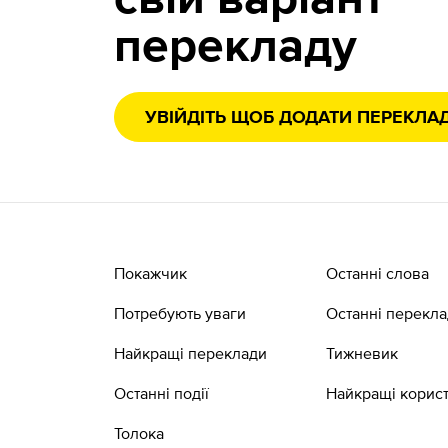
свій варіант
перекладу
УВІЙДІТЬ ЩОБ ДОДАТИ ПЕРЕКЛА
Покажчик
Останні слова
Потребують уваги
Останні перекл
Найкращі переклади
Тижневик
Останні події
Найкращі корист
Толока