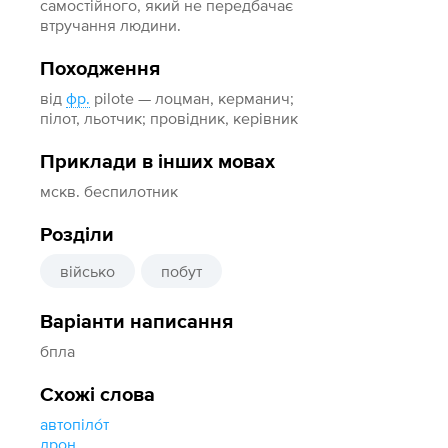
самостійного, який не передбачає
втручання людини.
Походження
від
фр.
pilote — лоцман, керманич;
пілот, льотчик; провідник, керівник
Приклади в інших мовах
мскв. беспилотник
Розділи
військо
побут
Варіанти написання
бпла
Схожі слова
автопіло́т
дрон