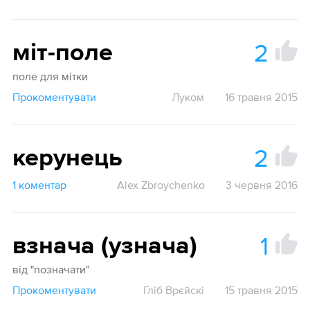
2
міт-поле
поле для мітки
Прокоментувати
Луком
16 травня 2015
2
керунець
1 коментар
Alex Zbroychenko
3 червня 2016
1
взнача (узнача)
від "позначати"
Прокоментувати
Гліб Врєйскі
15 травня 2015