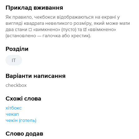
Приклад вживання
Як правило, чекбокси відображаються на екрані у
вигляді квадрата невеликого розміру, який може мати
два стани ☐ «вимкнено» (пусто) та ☑ «ввімкнено»
(встановлено — галочка або хрестик).
Розділи
IT
Варіанти написання
checkbox
Схожі слова
хітбокс
чекап
чекін (готель)
Слово додав