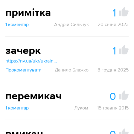
1
примітка
1 коментар
Андрій Сильчук
20 січня 2023
1
зачерк
https://nv.ua/ukr/ukraine/events/yak-ukrajinskoyu-bude-galochka-pravilniy-pereklad-i-yak-skazati-postaviti-galochku-50503196.html
Прокоментувати
Данило Блажко
8 грудня 2025
0
перемикач
1 коментар
Луком
15 травня 2015