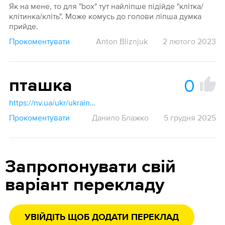
Як на мене, то для "box" тут найліпше підійде "клітка/
клітинка/кліть". Може комусь до голови ліпша думка
прийде.
Прокоментувати
Anton Bliznjuk
2 лютого 2023
0
пташка
https://nv.ua/ukr/ukraine/events/yak-ukrajinskoyu-bude-galochka-pravilniy-pereklad-i-yak-skazati-postaviti-galochku-50503196.html
Прокоментувати
Данило Блажко
5 грудня 2025
Запропонувати свій
варіант перекладу
УВІЙДІТЬ ЩОБ ДОДАТИ ПЕРЕКЛАД