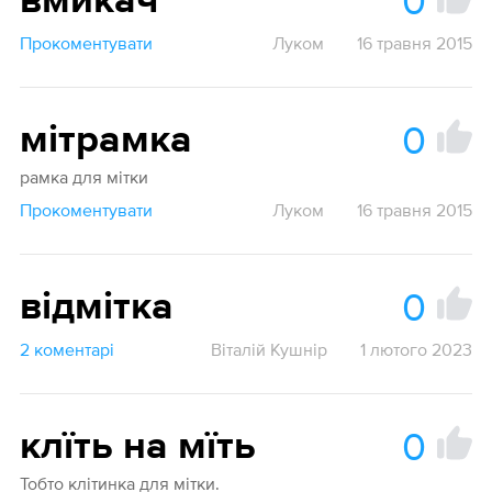
0
вмикач
Прокоментувати
Луком
16 травня 2015
0
мітрамка
рамка для мітки
Прокоментувати
Луком
16 травня 2015
0
відмітка
2 коментарі
Віталій Кушнір
1 лютого 2023
0
клїть на мїть
Тобто клітинка для мітки.