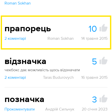
Roman Sokhan
10
прапорець
2 коментарі
Roman Sokhan
14 травня 2015
5
відзначка
чекбокс дає можливість щось відзначати
2 коментарі
Taras Budurovych
16 травня 2015
3
позначка
Прокоментувати
Андрій Сильчук
20 січня 2023