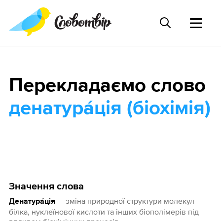
Перекладаємо слово
денатура́ція (біохімія)
Значення слова
— зміна природної структури молекул
Денатура́ція
білка, нуклеїнової кислоти та інших біополімерів під