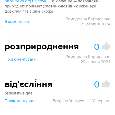
https://e2u.org.ua/s?w=Denatur*&dicts=all&highlight=on&filter_lines=on
є "denature — позбавляти
природних прикмет (словник-довідник інженерії
довкілля)" та всяке схоже
Римидолов Вертислово
6 коментарів
29 серпня 2024
0
розприроднення
Римидолов Вертислово
Прокоментувати
29 серпня 2024
0
відʼєслі́ння
œdeststvleigne
Прокоментувати
Bœgdan Youxyco
18 червня