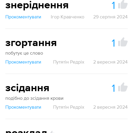
1
знеріднення
Прокоментувати
Ігор Кравченко
29 серпня 2024
1
згортання
побутує це слово
Прокоментувати
Путятін Редріх
2 вересня 2024
1
зсідання
подібно до зсідання крови
Прокоментувати
Путятін Редріх
2 вересня 2024