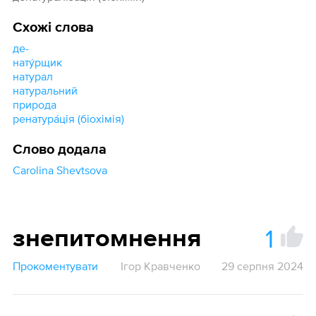
Схожі слова
де-
нату́рщик
натурал
натуральний
природа
ренатура́ція (біохімія)
Слово додала
Carolina Shevtsova
1
знепитомнення
Прокоментувати
Ігор Кравченко
29 серпня 2024