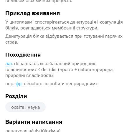
впливом біохімічних процесів.
Приклад вживання
У цитоплазмі спостерігається денатурація і коагуляція
білків, розпадаються мембранні структури.
Денатурація білка відбувається при готуванні гарячих
страв.
Походження
лат.
denaturatus «позбавлений природних
властивостей» < de- (dis-) «роз-» + nātūra «природа;
природні властивості»;
пор.
фр.
dénaturer «зробити неприродним».
Розділи
освіта і наука
Варіанти написання
денатураліза́ція (біохімія)