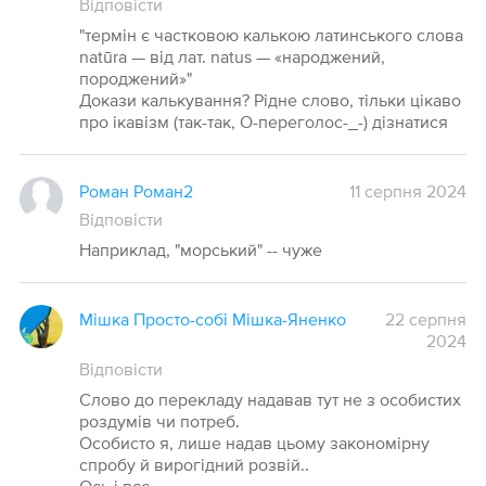
Відповісти
"термін є частковою калькою латинського слова
natūra — від лат. natus — «народжений,
породжений»"
Докази калькування? Рідне слово, тільки цікаво
про ікавізм (так-так, О-переголос-_-) дізнатися
Роман Роман2
11 серпня 2024
Відповісти
Наприклад, "морський" -- чуже
Мішка Просто-собі Мішка-Яненко
22 серпня
2024
Відповісти
Слово до перекладу надавав тут не з особистих
роздумів чи потреб.
Особисто я, лише надав цьому закономірну
спробу й вирогідний розвій..