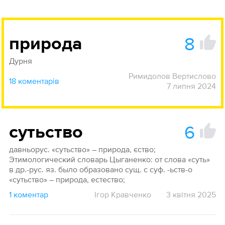
8
природа
Дурня
Римидолов Вертислово
18 коментарів
7 липня 2024
6
сутьство
давньорус. «сутьство» – природа, єство;
Этимологический словарь Цыганенко: от слова «суть»
в др.-рус. яз. было образовано сущ. с суф. -ьств-о
«сутьство» – природа, естество;
1 коментар
Ігор Кравченко
3 квітня 2025