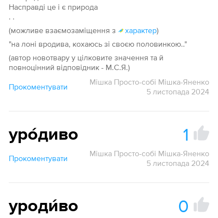
Насправді це і є природа
. .
(можливе взаємозаміщення з
характер
)
"на лоні вродива, кохаюсь зі своєю половинкою.."
(автор новотвару у цілковите значення та й
повноцінний відповідник - М.С.Я.)
Мішка Просто-собі Мішка-Яненко
Прокоментувати
5 листопада 2024
1
уро́диво
Мішка Просто-собі Мішка-Яненко
Прокоментувати
5 листопада 2024
0
уроди́во