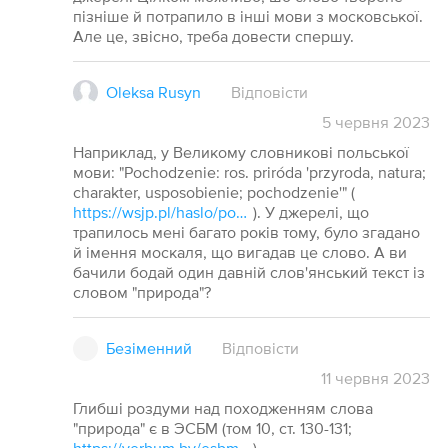
пізніше й потрапило в інші мови з московської.
Але це, звісно, треба довести спершу.
Oleksa Rusyn
Відповісти
5
червня
2023
Наприклад, у Великому словникові польської
мови: "Pochodzenie: ros. priróda 'przyroda, natura;
charakter, usposobienie; pochodzenie'" (
https://wsjp.pl/haslo/podglad/15182/przyroda/1425724/natura
). У джерелі, що
трапилось мені багато років тому, було згадано
й імення москаля, що вигадав це слово. А ви
бачили бодай один давній слов'янський текст із
словом "природа"?
Безіменний
Відповісти
11
червня
2023
Глибші роздуми над походженням слова
"природа" є в ЭСБМ (том 10, ст. 130-131;