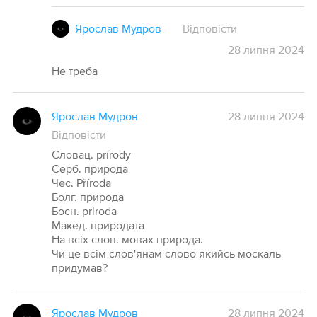
Ярослав Мудров
Відповісти
28
липня
2024
Не треба
Ярослав Мудров
28 липня 2024
Відповісти
Словац. prírody
Серб. природа
Чес. Příroda
Болг. природа
Босн. priroda
Макед. природата
На всіх слов. мовах природа.
Чи це всім слов'янам слово якийсь москаль
придумав?
Ярослав Мудров
28 липня 2024