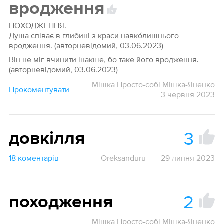
вродження
1
ПОХОДЖЕННЯ.
Душа співає в глибині з краси навко́лишнього
вродження. (авторневідомий, 03.06.2023)
Він не міг вчинити інакше, бо таке його вродження.
(авторневідомий, 03.06.2023)
Мішка Просто-собі Мішка-Яненко
Прокоментувати
3 червня 2023
3
довкілля
18 коментарів
Oreksanduru
29 липня 2023
2
походження
Мішка Просто-собі Мішка-Яненко