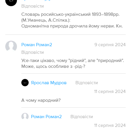
Відповісти
Словарь росийсько-український 1893–1898рр.
(М.Уманець, А.Спілка.):
Одноманітна природа дрочила йому нерви. Кн.
Роман Роман2
9 серпня 2024
Відповісти
Усе-таки цікаво, чому "рідний", але "природний".
Може, щось особливе з -рід-?
Ярослав Мудров
Відповісти
11
серпня
2024
А чому народний?
Роман Роман2
Відповісти
11
серпня
2024