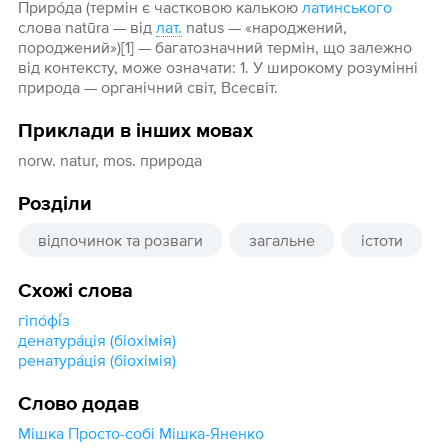
Приро́да (термін є частковою калькою
латинського
слова natūra — від
лат.
natus — «народжений,
породжений»)[1] — багатозначний термін, що залежно
від контексту, може означати: 1. У широкому розумінні
природа — органічний світ, Всесвіт.
Приклади в інших мовах
norw. natur, mos. природа
Розділи
відпочинок та розваги
загальне
істоти
Схожі слова
гіпо́фі́з
денатура́ція (біохімія)
ренатура́ція (біохімія)
Слово додав
Мішка Просто-собі Мішка-Яненко