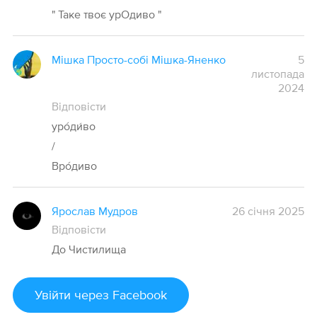
" Таке твоє урОдиво "
Мішка Просто-собі Мішка-Яненко
5
листопада
2024
Відповісти
уро́ди́во
/
Вро́диво
Ярослав Мудров
26 січня 2025
Відповісти
До Чистилища
Увійти
через Facebook