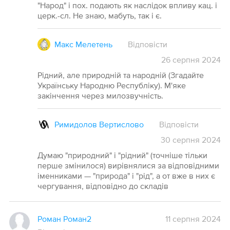
"Народ" і пох. подають як наслідок впливу кац. і
церк.-сл. Не знаю, мабуть, так і є.
Макс Мелетень
Відповісти
26
серпня
2024
Рідний, але природній та народній (Згадайте
Українську Народню Республіку). М'яке
закінчення через милозвучність.
Римидолов Вертислово
Відповісти
30
серпня
2024
Думаю "природний" і "рідний" (точніше тільки
перше змінилося) вирівнялися за відповідними
іменниками — "природа" і "рід", а от вже в них є
чергування, відповідно до складів
Роман Роман2
11 серпня 2024