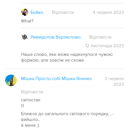
Бойко
Відповісти
4
червня
2023
What?
Римидолов Вертислово
Відповісти
12
листопада
2023
Наше слово, яке може надихнулося чужою
формою, але зовсім не схоже
Мішка Просто-собі Мішка-Яненко
3 червня
2023
Відповісти
світостан
0
Ближче до загального світового порядку, , -
вийшло..
в мене ;)