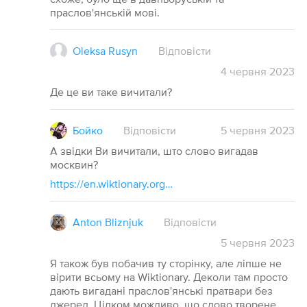
праслов'янській мові.
Oleksa Rusyn
Відповісти
4
червня
2023
Де це ви таке вичитали?
Бойко
Відповісти
5
червня
2023
А звідки Ви вичитали, што слово вигадав
москвин?
https://en.wiktionary.org/wiki/Reconstruction:Proto-Slavic/priroda
Anton Bliznjuk
Відповісти
5
червня
2023
Я також був побачив ту сторінку, але ліпше не
вірити всьому на Wiktionary. Деколи там просто
дають вигадані праслов'янські пратвари без
джерел. Цілком можливо, шо слово творене