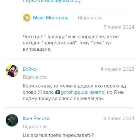
https://verbum.by/esbm/pryroda
).
Макс Мелетень
Відповісти
7
липня
2024
Чого це? "Природа" має споріднене, як не
вихідне "природжений". Тому "при-" тут
виправдане.
Бойко
4 червня 2023
Відповісти
Коли хочете, то можете додати яко переклад
слово Живло (
goroh.pp.ua: живло
) но Я не
виджу товку се слово перекладати.
Іван Росоха
8 липня 2024
Відповісти
Це взагалі треба перекладати?