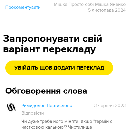
Мішка Просто-собі Мішка-Яненко
Прокоментувати
5 листопада 2024
Запропонувати свій
варіант перекладу
УВІЙДІТЬ ЩОБ ДОДАТИ ПЕРЕКЛАД
Обговорення слова
Римидолов Вертислово
3 червня 2023
Відповісти
Чи дуже треба його міняти, якщо "термін є
частковою калькою"? Чистилище