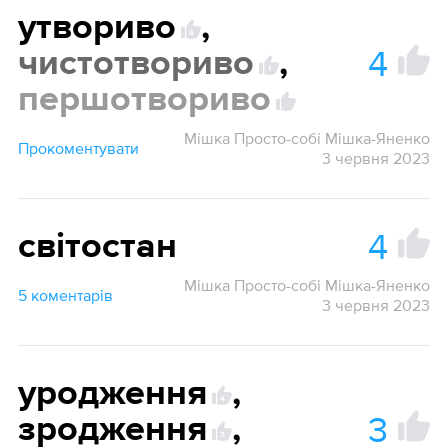
утвориво
,
6
4
чистотвориво
,
1
першотвориво
Мішка Просто-собі Мішка-Яненко
Прокоментувати
3 червня 2023
4
світостан
Мішка Просто-собі Мішка-Яненко
5 коментарів
3 червня 2023
уродження
,
4
3
зродження
,
3