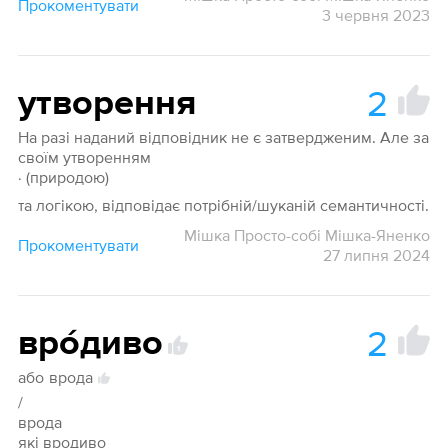
Прокоментувати
3 червня 2023
2
утворення
На разі наданий відповідник не є затвердженим. Але за
своїм утворенням
· (природою)
та логікою, відповідає потрібній/шуканій семантичності.
Мішка Просто-собі Мішка-Яненко
Прокоментувати
27 липня 2024
2
вро́диво
1
або
врода
/
врода
які вродиво