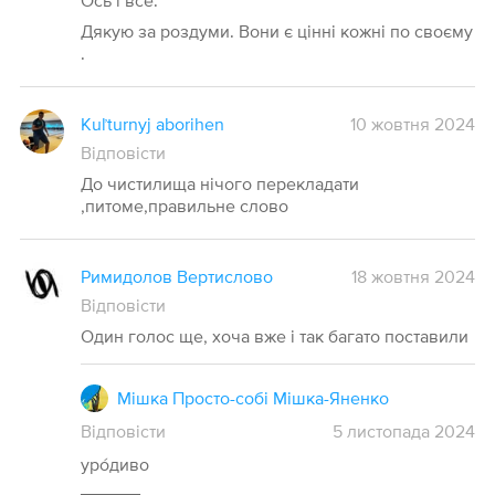
Ось і все.
Дякую за роздуми. Вони є цінні кожні по своєму
.
Kuľturnyj aborihen
10 жовтня 2024
Відповісти
До чистилища нічого перекладати
,питоме,правильне слово
Римидолов Вертислово
18 жовтня 2024
Відповісти
Один голос ще, хоча вже і так багато поставили
Мішка Просто-собі Мішка-Яненко
Відповісти
5
листопада
2024
уро́диво
______