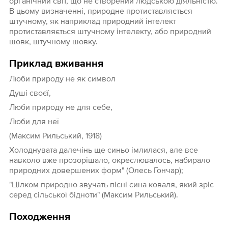
органічний світ, що не створений людською діяльністю.
В цьому визначенні, природне протиставляється
штучному, як наприклад природний інтелект
протиставляється штучному інтелекту, або природний
шовк, штучному шовку.
Приклад вживання
Люби природу не як символ
Душі своєї,
Люби природу не для себе,
Люби для неї
(Максим Рильський, 1918)
Холоднувата далечінь ще синьо імлилася, але все
навколо вже прозорішало, окреслювалось, набирало
природних довершених форм" (Олесь Гончар);
"Цілком природно звучать пісні сина коваля, який зріс
серед сільської бідноти" (Максим Рильський).
Походження