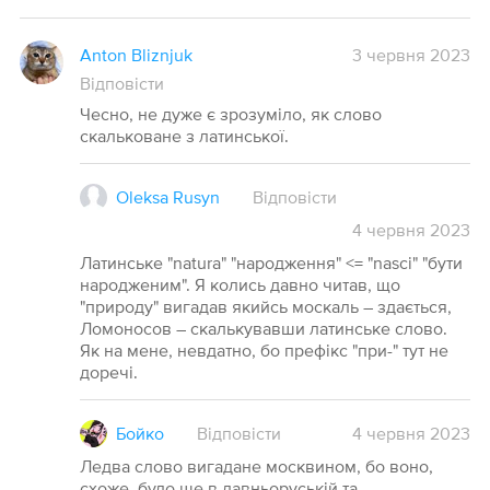
Anton Bliznjuk
3 червня 2023
Відповісти
Чесно, не дуже є зрозуміло, як слово
скальковане з латинської.
Oleksa Rusyn
Відповісти
4
червня
2023
Латинське "natura" "народження" <= "nasci" "бути
народженим". Я колись давно читав, що
"природу" вигадав якийсь москаль – здається,
Ломоносов – скалькувавши латинське слово.
Як на мене, невдатно, бо префікс "при-" тут не
доречі.
Бойко
Відповісти
4
червня
2023
Ледва слово вигадане москвином, бо воно,
схоже, було ще в давньоруській та