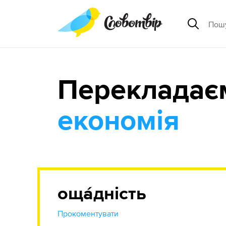
Перекладає
економія
оща́дність
Прокоментувати