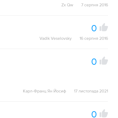
Zx Qw
7 серпня 2016
0
Vadik Veselovsky
16 серпня 2016
0
Карл-Франц Ян Йосиф
17 листопада 2021
0