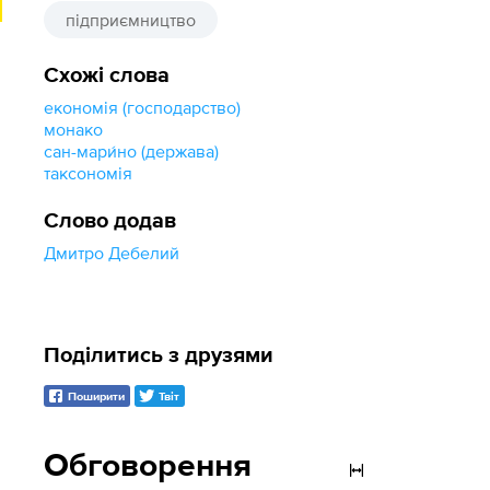
підприємництво
Схожі слова
економія (господарство)
монако
сан-мари́но (держава)
таксономія
Слово додав
Дмитро Дебелий
Поділитись з друзями
Поширити
Твіт
Обговорення