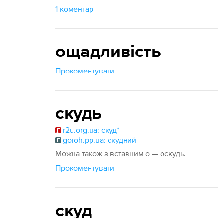
1 коментар
ощадливість
Прокоментувати
скудь
r2u.org.ua: скуд*
goroh.pp.ua: скудний
Можна також з вставним о — оскудь.
Прокоментувати
скуд