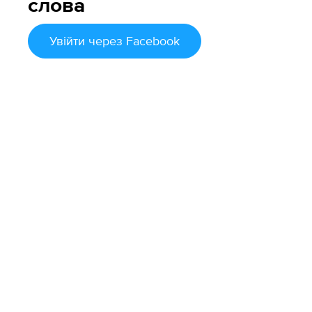
слова
Увійти
через Facebook