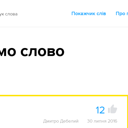
Покажчик слів
Про 
мо слово
12
Дмитро Дебелий
30 липня 2016