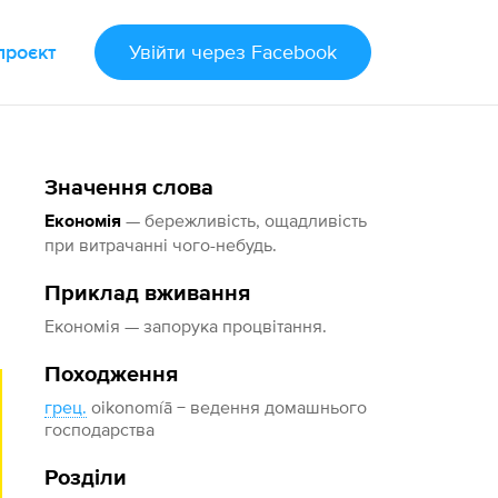
проєкт
Увійти
через Facebook
Значення слова
— бережливість, ощадливість
Економія
при витрачанні чого-небудь.
Приклад вживання
Економія — запорука процвітання.
Походження
грец.
oikonomíā − ведення домашнього
господарства
Розділи