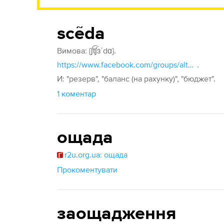
scẽda
Вимова: {ʃt͡ʃɜˈdɑ}.
https://www.facebook.com/groups/alter.movoznavstvo/permalink/1649948935151250/
.
И: "резерв", "баланс (на рахунку)", "бюджет".
1 коментар
ощада
r2u.org.ua: ощада
Прокоментувати
заощадження