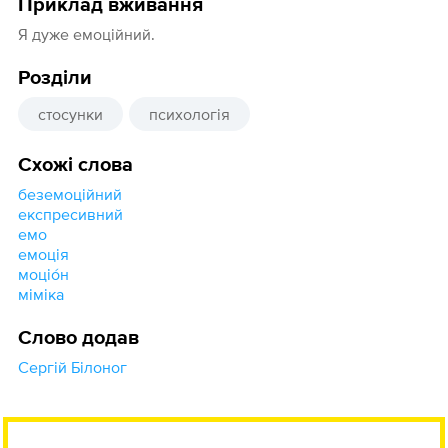
Приклад вживання
Я дуже емоційний.
Розділи
стосунки
психологія
Схожі слова
беземоційний
експресивний
емо
емоція
моціо́н
міміка
Слово додав
Сергій Білоног