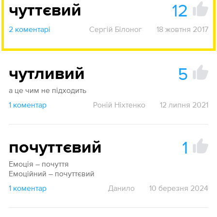
12
чуттєвий
2 коментарі
Сергій Білоног
18 жовтня 2017
5
чутливий
а це чим не підходить
1 коментар
Роній Ніхтенко
12 липня 2021
1
почуттєвий
Емоція – почуття
Емоційний – почуттєвий
1 коментар
Данило
10 березня 2024