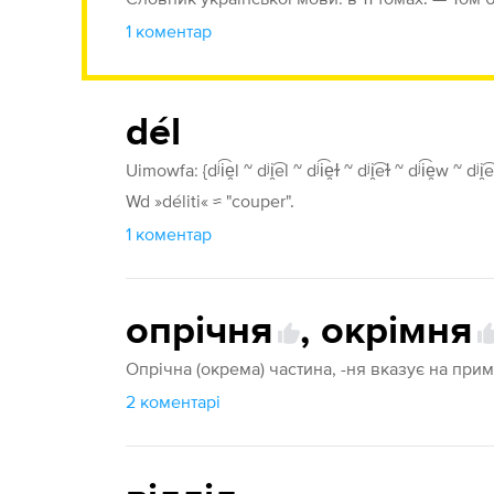
1 коментар
dél
Uimowfa: {dʲi͡e̯l ~ dʲi̯͡el ~ dʲi͡e̯ɫ ~ dʲi̯͡eɫ ~ dʲi͡e̯w ~ dʲi̯͡ew ~
Wd »déliti« ≈ "couper".
1 коментар
опрічня
,
окрімня
Опрічна (окрема) частина, -ня вказує на при
2 коментарі