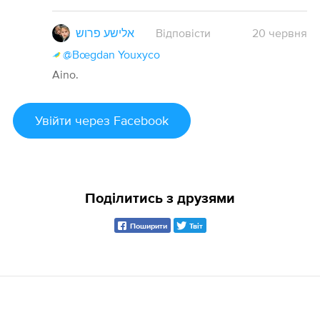
אלישע פרוש
Відповісти
20
червня
@Bœgdan Youxyco
Aino.
Увійти
через Facebook
Поділитись з друзями
Поширити
Твіт