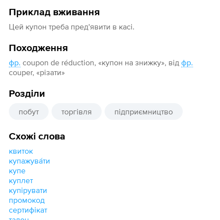
Приклад вживання
Цей купон треба пред'явити в касі.
Походження
фр.
coupon de réduction, «купон на знижку», від
фр.
couper, «різати»
Розділи
побут
торгівля
підприємництво
Схожі слова
квиток
купажува́ти
купе
куплет
купірувати
промокод
сертифікат
талон