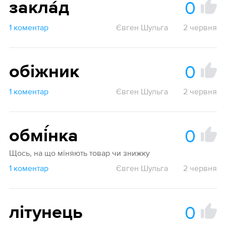
0
закла́д
1 коментар
Євген Шульга
2 червня
0
обіжник
1 коментар
Євген Шульга
2 червня
0
обмі́нка
Щось, на що міняють товар чи знижку
1 коментар
Євген Шульга
2 червня
0
літунець