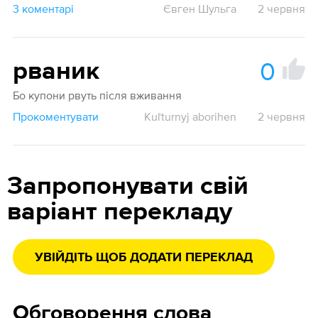
3 коментарі
Євген Шульга
2 червня
0
рваник
Бо купони рвуть після вживання
Прокоментувати
Kuľturnyj aborihen
2 червня
Запропонувати свій
варіант перекладу
УВІЙДІТЬ ЩОБ ДОДАТИ ПЕРЕКЛАД
Обговорення слова