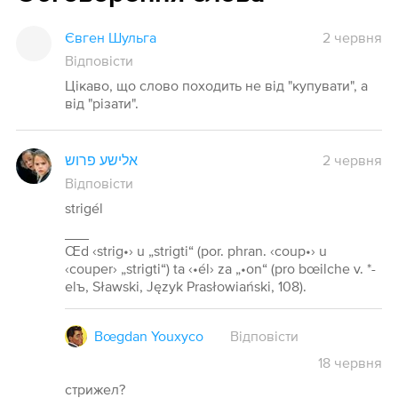
Євген Шульга
2 червня
Відповісти
Цікаво, що слово походить не від "купувати", а
від "різати".
אלישע פרוש
2 червня
Відповісти
strigél
___
Œd ‹strig•› u „strigti“ (por. phran. ‹coup•› u
‹couper› „strigti“) ta ‹•él› za „•on“ (pro bœilche v. *-
elъ, Sławski, Język Prasłowiański, 108).
Bœgdan Youxyco
Відповісти
18
червня
стрижел?