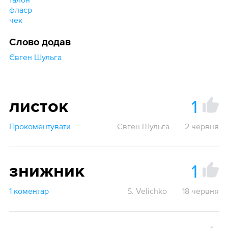
флаєр
чек
Слово додав
Євген Шульга
1
листок
Прокоментувати
Євген Шульга
2 червня
1
знижник
1 коментар
S. Velichko
18 червня