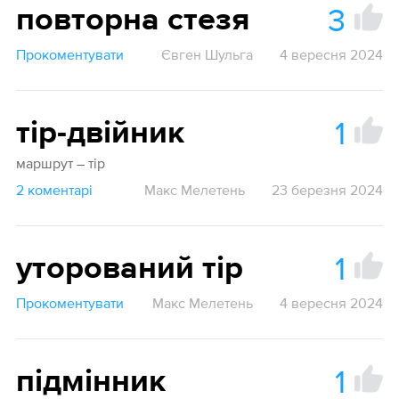
3
повторна стезя
Прокоментувати
Євген Шульга
4 вересня 2024
1
тір-двійник
маршрут – тір
2 коментарі
Макс Мелетень
23 березня 2024
1
уторований тір
Прокоментувати
Макс Мелетень
4 вересня 2024
1
підмінник