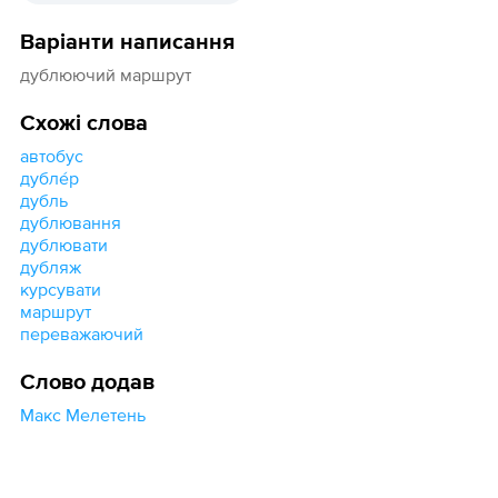
Варіанти написання
дублюючий маршрут
Схожі слова
автобус
дубле́р
дубль
дублювання
дублювати
дубляж
курсувати
маршрут
переважаючий
Слово додав
Макс Мелетень