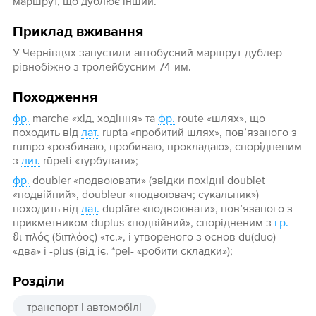
маршрут, що дублює інший.
Приклад вживання
У Чернівцях запустили автобусний маршрут-дублер
рівнобіжно з тролейбусним 74-им.
Походження
фр.
marche «хід, ходіння» та
фр.
route «шлях», що
походить від
лат.
rupta «пробитий шлях», пов’язаного з
rumpo «розбиваю, пробиваю, прокладаю», спорідненим
з
лит.
rūpeti «турбувати»;
фр.
doubler «подвоювати» (звідки похідні doublet
«подвійний», doubleur «подвоювач; сукальник»)
походить від
лат.
duplāre «подвоювати», пов’язаного з
прикметником duplus «подвійний», спорідненим з
гр.
ϑι-πλός (διπλόος) «тс.», і утвореного з основ du(duo)
«два» і -plus (від іє. *pel- «робити складки»);
Розділи
транспорт і автомобілі