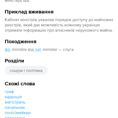
міністерства.
Приклад вживання
Кабінет міністрів ухвалив порядок доступу до майнових
реєстрів, який дає можливість кожному українцю
отримати інформацію про власників нерухомого майна.
Походження
фр.
ministre від
лат.
minister — слуга
Розділи
соціум і політика
Схожі слова
граф
каденція
магістра́ль
начальник
полісімейкер
президент