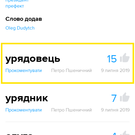
префект
Слово додав
Oleg Dudytch
15
урядовець
Прокоментувати
Петро Пшеничний
9 липня 2019
7
урядник
Прокоментувати
Петро Пшеничний
9 липня 2019