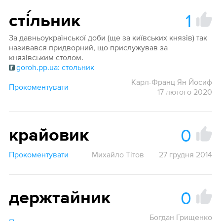
1
сті́льник
За давньоукраїнської доби (ще за київських князів) так
називався придворний, що прислужував за
князівським столом.
goroh.pp.ua: стольник
Карл-Франц Ян Йосиф
Прокоментувати
17 лютого 2020
0
крайовик
Прокоментувати
Михайло Тітов
27 грудня 2014
0
держтайник
Богдан Грищенко