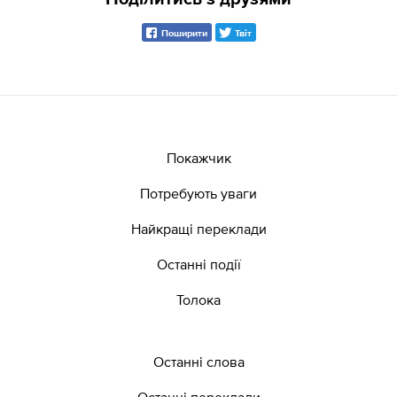
Поширити
Твіт
Покажчик
Потребують уваги
Найкращі переклади
Останні події
Толока
Останні слова
Останні переклади