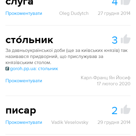
4
слуга
Прокоментувати
Oleg Dudytch
27 грудня 2014
3
сто́льник
За давньоукраїнської доби (ще за київських князів) так
називався придворний, що прислужував за
князівським столом.
goroh.pp.ua: стольник
Карл-Франц Ян Йосиф
Прокоментувати
17 лютого 2020
2
писар
Прокоментувати
Vadik Veselovsky
29 грудня 2014