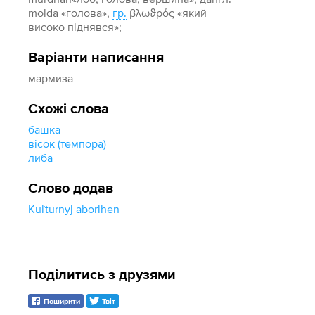
molda «голова»,
гр.
βλωϑρός «який
високо піднявся»;
Варіанти написання
мармиза
Схожі слова
башка
вісок (темпора)
либа
Слово додав
Kuľturnyj aborihen
Поділитись з друзями
Поширити
Твіт