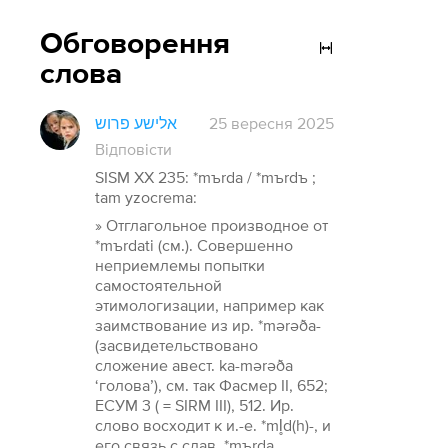
Обговорення
слова
אלישע פרוש
25 вересня 2025
Відповісти
SISM XX 235: *mъrda / *mъrdъ ;
tam yzocrema:
» Отглагольное производное от
*mъrdati (см.). Совершенно
неприемлемы попытки
самостоятельной
этимологизации, например как
заимствование из ир. *mərəða-
(засвидетельствовано
сложение авест. ka-mərəða
‘голова’), см. так Фасмер II, 652;
ЕСУМ 3 ( = SIRM III), 512. Ир.
слово восходит к и.-е. *ml̥d(h)-, и
его связь с слав. *mъrda