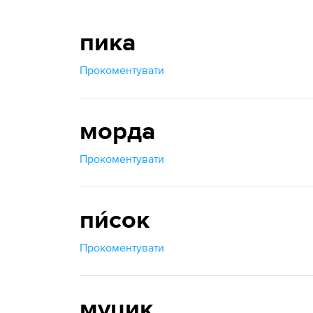
пика
Прокоментувати
морда
Прокоментувати
пи́сок
Прокоментувати
муцик