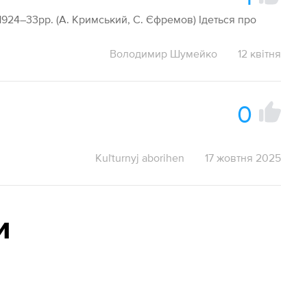
1924–33рр. (А. Кримський, С. Єфремов) Ідеться про
Володимир Шумейко
12 квітня
0
Kuľturnyj aborihen
17 жовтня 2025
и