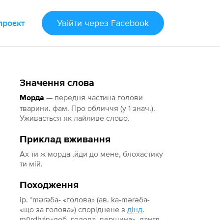
проєкт
Увійти
через Facebook
Значення слова
— передня частина голови
Морда
тварини. фам. Про обличчя (у 1 знач.).
Уживається як лайливе слово.
Приклад вживання
Ах ти ж морда ,йди до мене, блохастику
ти мій.
Походження
ір. *mǝrǝδa- «голова» (ав. ka-mərəδa-
«що за голова») споріднене з
дінд.
mūrdhán«лоб, голова, вершина», дангл.