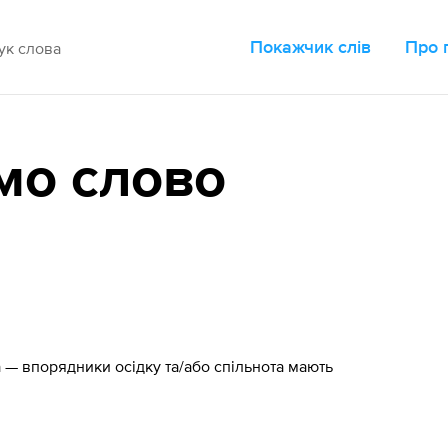
Покажчик слів
Про 
мо слово
— впорядники осідку та/або спільнота мають