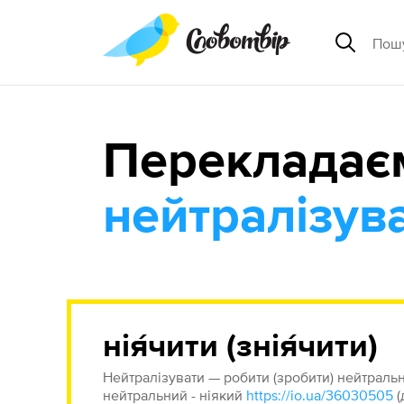
Перекладає
нейтралізув
нія́чити (знія́чити)
Нейтралізувати — робити (зробити) нейтраль
нейтральний - ніякий
https://io.ua/36030505
(