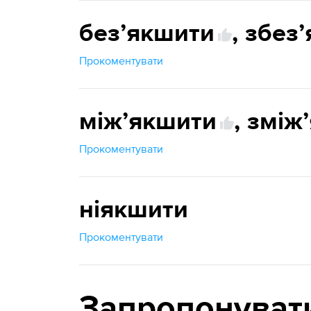
безʼякшити
,
збез
Прокоментувати
міжʼякшити
,
зміж
Прокоментувати
ніякшити
Прокоментувати
Запропонуват