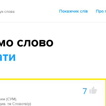
Покажчик слів
Про 
мо слово
ати
7
ним (СУМ).
див. тж Словотвір)