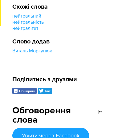
Схожі слова
нейтральний
нейтральність
нейтралітет
Слово додав
Виталь Моргунюк
Поділитись з друзями
Поширити
Твіт
Обговорення
слова
Увійти
через Facebook