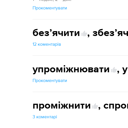
Прокоментувати
безʼячити
,
збезʼя
12 коментарів
упроміжнювати
,
Прокоментувати
проміжнити
,
спро
3 коментарі