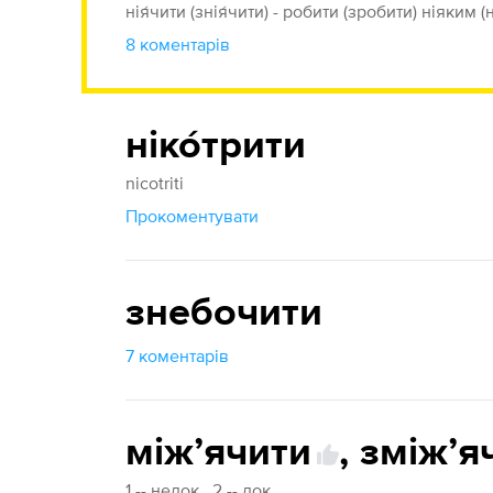
нія́чити (знія́чити) - робити (зробити) ніяким
8 коментарів
ніко́трити
nicotriti
Прокоментувати
знебочити
7 коментарів
міжʼячити
,
зміжʼя
1 -- недок., 2 -- док.