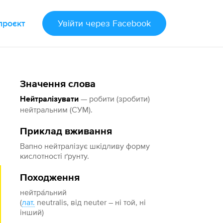
проєкт
Увійти
через Facebook
Значення слова
— робити (зробити)
Нейтралізувати
нейтральним (СУМ).
Приклад вживання
Вапно нейтралізує шкідливу форму
кислотності ґрунту.
Походження
нейтра́льний
(
лат.
neutralis, від neuter – ні той, ні
інший)