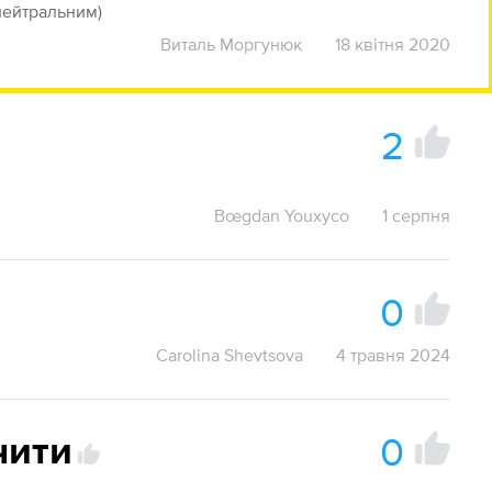
 (нейтральним)
Виталь Моргунюк
18 квітня 2020
2
Bœgdan Youxyco
1 серпня
0
Carolina Shevtsova
4 травня 2024
0
чити