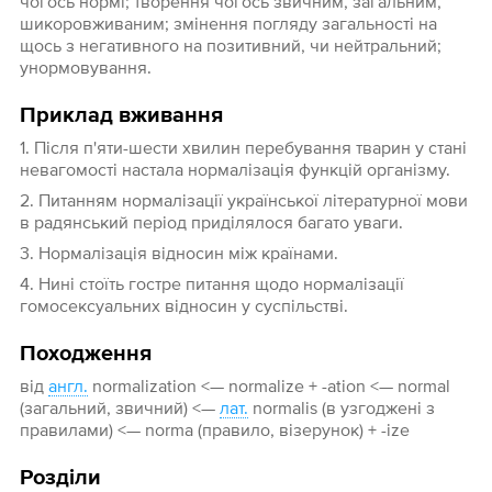
чогось нормі; творення чогось звичним, загальним,
шикоровживаним; змінення погляду загальності на
щось з негативного на позитивний, чи нейтральний;
унормовування.
Приклад вживання
1. Після п'яти-шести хвилин перебування тварин у стані
невагомості настала нормалізація функцій організму.
2. Питанням нормалізації української літературної мови
в радянський період приділялося багато уваги.
3. Нормалізація відносин між країнами.
4. Нині стоїть гостре питання щодо нормалізації
гомосексуальних відносин у суспільстві.
Походження
від
англ.
normalization <— normalize + -ation <— normal
(загальний, звичний) <—
лат.
normalis (в узгоджені з
правилами) <— norma (правило, візерунок) + -ize
Розділи