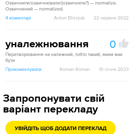
Озвичнити/озвичнювати/(озвичняти?) — normalize.
Озвичнений — normalized.
4 коментарі
Anton Bliznjuk
22 червня 2022
0
уналежнювання
Перетворювання на належний, тобто такий, яким має
бути
Прокоментувати
Roman Roman
10 січня 2023
Запропонувати свій
варіант перекладу
УВІЙДІТЬ ЩОБ ДОДАТИ ПЕРЕКЛАД