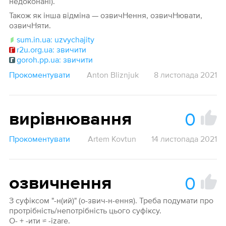
недоконані).
Також як інша відміна — озвичНення, озвичНювати,
озвичНяти.
sum.in.ua: uzvychajity
r2u.org.ua: звичити
goroh.pp.ua: звичити
Прокоментувати
Anton Bliznjuk
8 листопада 2021
0
вирівнювання
Прокоментувати
Artem Kovtun
14 листопада 2021
0
озвичнення
З суфіксом "-н(ий)" (о-звич-н-ення). Треба подумати про
протрібність/непотрібність цього суфіксу.
О- + -ити ≈ -izare.