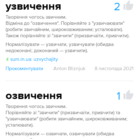
2
узвичення
Творення чогось звичним.
Відміна до "озвичення". Порівняйте з "узвичаювати"
(робити звичайним, широковживаним; усталювати).
Також порівняйте зі "звичити" (призвичаїти, привчити).
Нормалізувати — узвичати, узвичувати (обидва
недоконані; доконаний — узвичити).
sum.in.ua: uzvychajity
Прокоментувати
Anton Bliznjuk
8 листопада 2021
1
озвичення
Творення чогось звичним.
Порівняйте зі "звичити" (призвичаїти, привчити) та
"узвичаювати" (робити звичайним, широковживаним;
усталювати).
Нормалізувати — озвичати, озвичувати (обидва