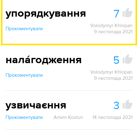
7
упорядкування
Volodymyr Khlopan
Прокоментувати
9 листопада 2021
5
нала́годження
Volodymyr Khlopan
Прокоментувати
9 листопада 2021
3
узвичаєння
Прокоментувати
Artem Kovtun
14 листопада 2021