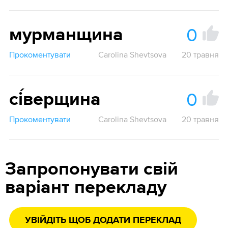
0
мурманщина
Прокоментувати
Carolina Shevtsova
20 травня
0
сі́верщина
Прокоментувати
Carolina Shevtsova
20 травня
Запропонувати свій
варіант перекладу
УВІЙДІТЬ ЩОБ ДОДАТИ ПЕРЕКЛАД