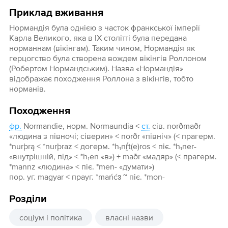
Приклад вживання
Нормандія була однією з часток франкської імперії
Карла Великого, яка в IX столітті була передана
норманнам (вікінгам). Таким чином, Нормандія як
герцогство була створена вождем вікінгів Роллоном
(Робертом Нормандським). Назва «Нормандія»
відображає походження Роллона з вікінгів, тобто
норманів.
Походження
фр.
Normandie, норм. Normaundia <
ст.
сів. norðmaðr
«людина з півночі; сіверин» < norðr «північ» (< прагерм.
*nurþrą < *nurþraz < догерм. *h₁nŕ̥t(e)ros < піє. *h₁ner-
«внутрішній, під» < *h₁en «в») +‎ maðr «мадяр» (< прагерм.
*mannz «людина» < піє. *men- «думати»)
пор. уг. magyar < прауг. *mańćɜ ~ піє. *mon-
Розділи
соціум і політика
власні назви