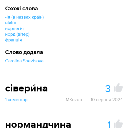
Схожі слова
-ія (в назвах країн)
вікінг
норвегія
норд (вітер)
франція
Слово додала
Carolina Shevtsova
3
сівери́на
1 коментар
MKozub
10 серпня 2024
1
нормандчина