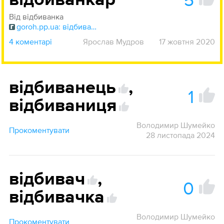
відбиванка́р
Вiд вiдбиванка
goroh.pp.ua: відбиванка
4 коментарі
Ярослав Мудров
17 жовтня 2020
відбиванець
,
1
відбиваниця
Володимир Шумейко
Прокоментувати
28 листопада 2024
відбивач
,
0
відбивачка
Володимир Шумейко
Прокоментувати