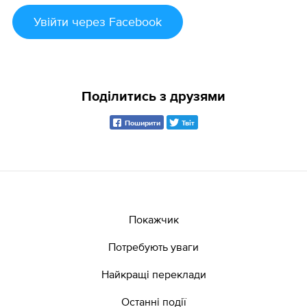
Увійти
через Facebook
Поділитись з друзями
Поширити
Твіт
Покажчик
Потребують уваги
Найкращі переклади
Останні події