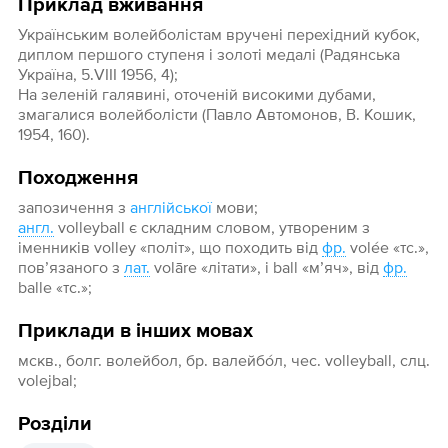
Приклад вживання
Українським волейболістам вручені перехідний кубок,
диплом першого ступеня і золоті медалі (Радянська
Україна, 5.VIII 1956, 4);
На зеленій галявині, оточеній високими дубами,
змагалися волейболісти (Павло Автомонов, В. Кошик,
1954, 160).
Походження
запозичення з
англійської
мови;
англ.
volleyball є складним словом, утвореним з
іменників volley «політ», що походить від
фр.
volée «тс.»,
пов’язаного з
лат.
volāre «літати», і ball «м’яч», від
фр.
balle «тс.»;
Приклади в інших мовах
мскв., болг. волейбол, бр. валейбо́л, чес. volleyball, слц.
volejbal;
Розділи