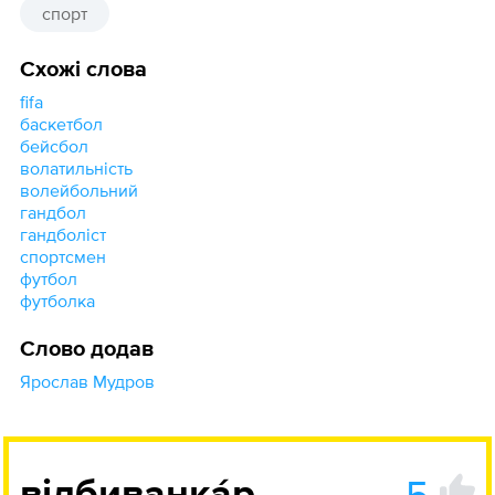
спорт
Схожі слова
fifa
баскетбол
бейсбол
волатильність
волейбольний
гандбол
гандболіст
спортсмен
футбол
футболка
Слово додав
Ярослав Мудров
5