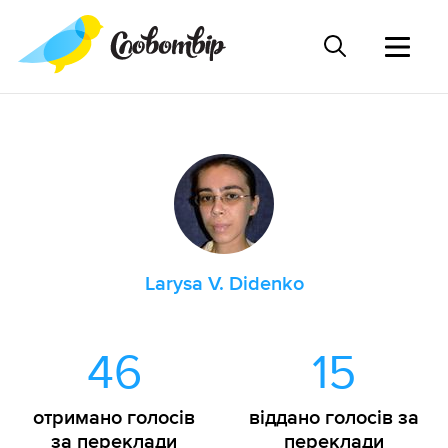
Larysa V. Didenko
46
15
отримано голосів
віддано голосів за
за переклади
переклади