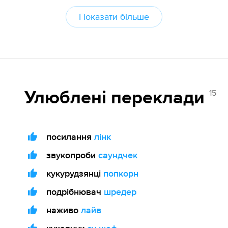
Показати більше
15
Улюблені переклади
посилання
лінк
звукопроби
саундчек
кукурудзянці
попкорн
подрібнювач
шредер
наживо
лайв