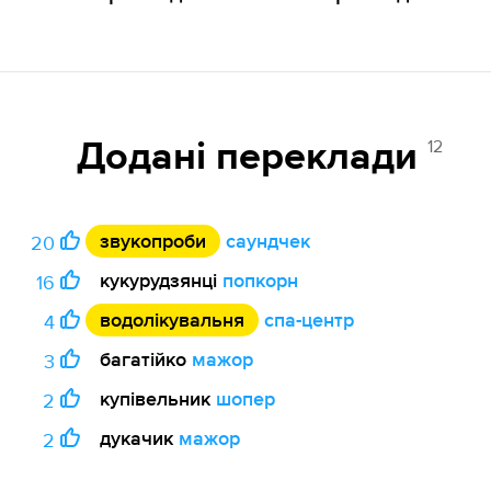
12
Додані переклади
звукопроби
саундчек
20
кукурудзянці
попкорн
16
водолікувальня
спа-центр
4
багатійко
мажор
3
купівельник
шопер
2
дукачик
мажор
2