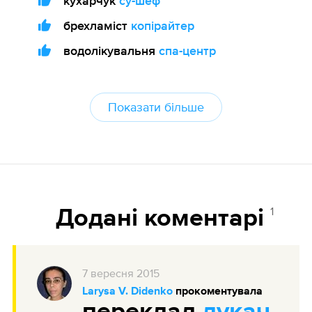
кухарчук
су-шеф
брехламіст
копірайтер
водолікувальня
спа-центр
Показати більше
1
Додані коментарі
7
вересня
2015
Larysa V. Didenko
прокоментувала