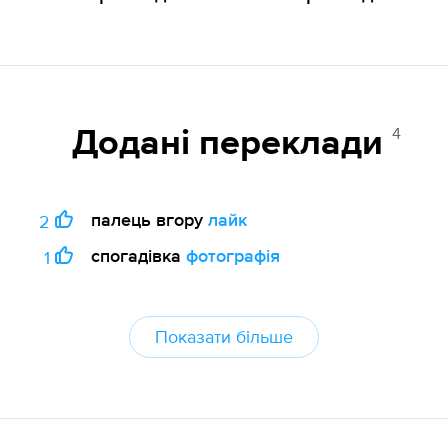
4
Додані переклади
палець вгору
лайк
2
спогадівка
фотографія
1
Показати більше