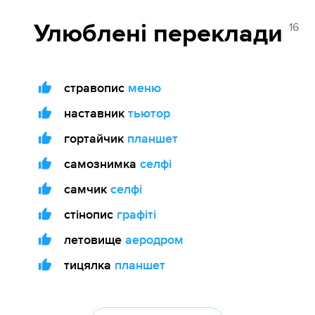
16
Улюблені переклади
стравопис
меню
наставник
тьютор
гортайчик
планшет
самознимка
селфі
самчик
селфі
стінопис
графіті
летовище
аеродром
тицялка
планшет