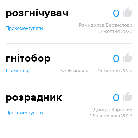
0
розгнічувач
Римидолов Вертислово
Прокоментувати
12 жовтня 2023
0
гнітобор
1 коментар
Oreksanduru
18 жовтня 2023
0
розрадник
Дмитро Короткий
Прокоментувати
28 листопада 2023