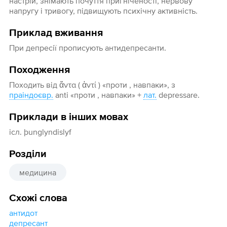
настрій, знімають почуття пригніченості, нервову
напругу і тривогу, підвищують психічну активність.
Приклад вживання
При депресії прописують антидепресанти.
Походження
Походить від ἄντα ( ἀντί ) «проти , навпаки», з
праіндоєвр.
anti «проти , навпаки» +
лат.
depressare.
Приклади в інших мовах
ісл. þunglyndislyf
Розділи
медицина
Схожі слова
антидот
депресант