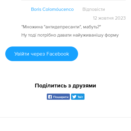
Boris Colomóucenco
Відповісти
12
жовтня
2023
"Множина "антидепресанти", мабуть?"
Ну тодї потрібно давати найуживанїшу форму
Увійти
через Facebook
Поділитись з друзями
Поширити
Твіт