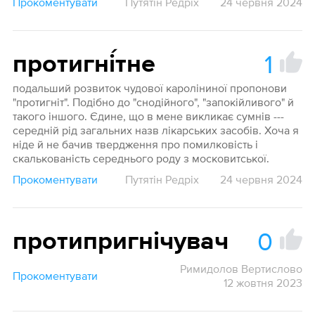
Прокоментувати
Путятін Редріх
24 червня 2024
1
протигні́тне
подальший розвиток чудової кароліниної пропонови
"протигніт". Подібно до "снодійного", "запокійливого" й
такого іншого. Єдине, що в мене викликає сумнів ---
середній рід загальних назв лікарських засобів. Хоча я
ніде й не бачив твердження про помилковість і
скалькованість середнього роду з московитської.
Прокоментувати
Путятін Редріх
24 червня 2024
0
протипригнічувач
Римидолов Вертислово
Прокоментувати
12 жовтня 2023