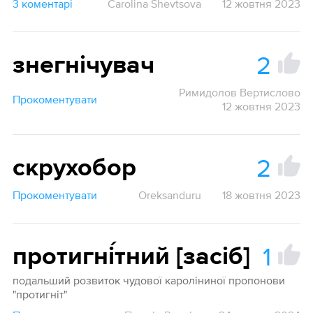
3 коментарі
Carolina Shevtsova
12 жовтня 2023
2
знегнічувач
Римидолов Вертислово
Прокоментувати
12 жовтня 2023
2
скрухобор
Прокоментувати
Oreksanduru
18 жовтня 2023
1
протигні́тний [засіб]
подальший розвиток чудової кароліниної пропонови
"протигніт"