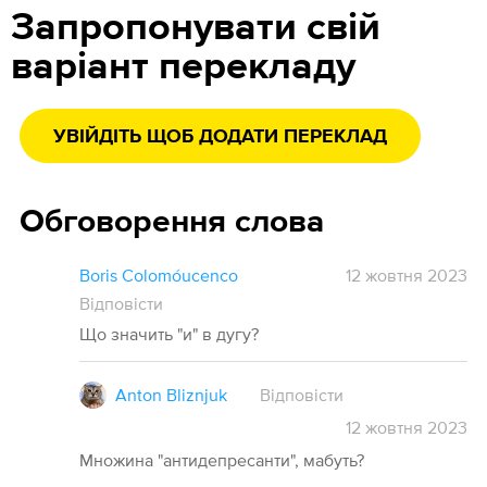
Запропонувати свій
варіант перекладу
УВІЙДІТЬ ЩОБ ДОДАТИ ПЕРЕКЛАД
Обговорення слова
Boris Colomóucenco
12 жовтня 2023
Відповісти
Що значить "и" в дугу?
Anton Bliznjuk
Відповісти
12
жовтня
2023
Множина "антидепресанти", мабуть?