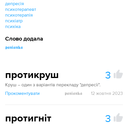
депресія
психотерапевт
психотерапія
психіатр
психіка
Слово додала
𝖕𝖆𝖓𝖎𝖆𝖓𝖐𝖆
3
протикруш
Круш – один з варіантів перекладу "депресії".
Прокоментувати
𝖕𝖆𝖓𝖎𝖆𝖓𝖐𝖆
12 жовтня 2023
3
протигніт