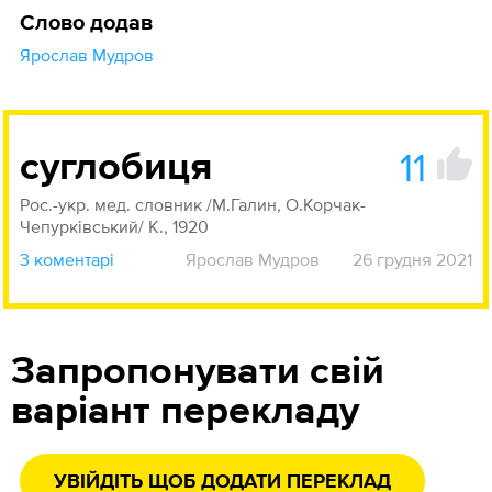
Слово додав
Ярослав Мудров
11
суглобиця
Рос.-укр. мед. словник /М.Галин, О.Корчак-
Чепурківський/ К., 1920
3 коментарі
Ярослав Мудров
26 грудня 2021
Запропонувати свій
варіант перекладу
УВІЙДІТЬ ЩОБ ДОДАТИ ПЕРЕКЛАД