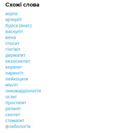
Схожі слова
аорта
артеріїт
бурса (анат.)
васкуліт
вена
глосит
гінгівіт
дерматит
екзоскелет
кератит
ларингіт
лейкоцити
мієліт
онкокардіологія
остит
простатит
ретиніт
скелет
стоматит
флебологія