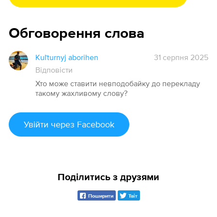
Обговорення слова
Kuľturnyj aborihen
31 серпня 2025
Відповісти
Хто може ставити невподобайку до перекладу
такому жахливому слову?
Увійти
через Facebook
Поділитись з друзями
Поширити
Твіт