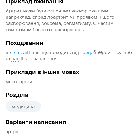
Приклад вживання
Артрит може бути основним захворюванням,
наприклад, спонділоартрит, чи проявом іншого
захворювання, зокрема, ревматизму. Є частим
симптомом багатьох захворювань.
Походження
від
лат.
arthrītis, що походить від
грец.
ἄρθρον — суглоб
та
лат.
itis — запалення
Приклади в інших мовах
мскв. артрит
Розділи
медицина
Варіанти написання
артріт