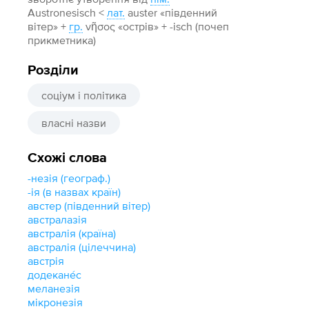
Austronesisch <
лат.
auster «південний
вітер» +‎
гр.
νῆσος «острів» +‎ -isch (почеп
прикметника)
Розділи
соціум і політика
власні назви
Схожі слова
-незія (географ.)
-ія (в назвах країн)
австер (південний вітер)
австралазія
австралія (країна)
австралія (цілеччина)
австрія
додекане́с
меланезія
мікронезія