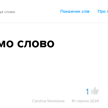
Покажчик слів
Про 
мо слово
1
Carolina Shevtsova
10 серпня 2024