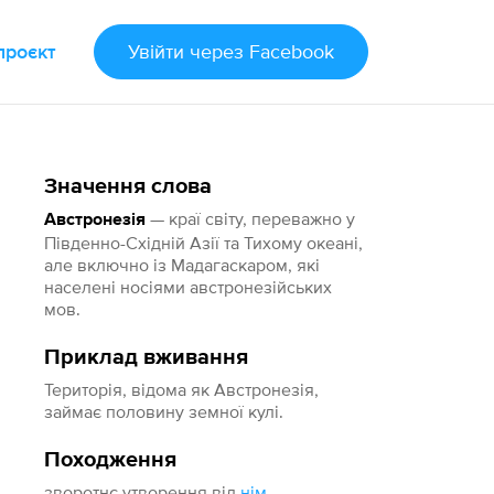
проєкт
Увійти
через Facebook
Значення слова
— краї світу, переважно у
Австронезія
Південно-Східній Азії та Тихому океані,
але включно із Мадагаскаром, які
населені носіями австронезійських
мов.
Приклад вживання
Територія, відома як Австронезія,
займає половину земної кулі.
Походження
зворотнє утворення від
нім.