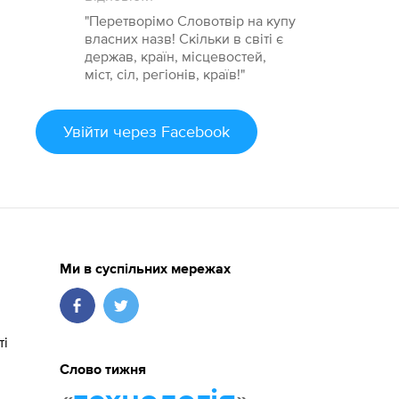
"Перетворімо Словотвір на купу
власних назв! Скільки в світі є
держав, країн, місцевостей,
міст, сіл, регіонів, країв!"
Увійти
через Facebook
Ми в суспільних мережах
ті
Слово тижня