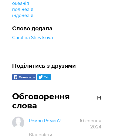
океанія
полінезія
індонезія
Слово додала
Carolina Shevtsova
Поділитись з друзями
Поширити
Твіт
Обговорення
слова
Роман Роман2
10 серпня
2024
Відповісти