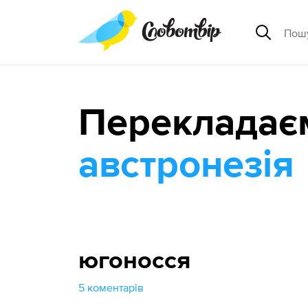
Перекладає
австронезія
югоносся
5 коментарів