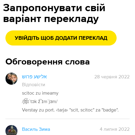
Запропонувати свій
варіант перекладу
УВІЙДІТЬ ЩОБ ДОДАТИ ПЕРЕКЛАД
Обговорення слова
אלישע פרוש
28 червня 2022
Відповісти
scitoc zu imeamy
/ʃt͡ʃɪˈtɔk z͡ ɪmˈjɜm/
Verstay zu port. ‹tarja› "scit, scitoc" za "badge".
Василь Зима
4 липня 2022