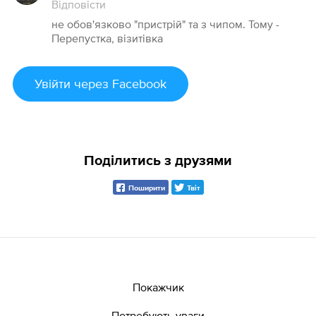
Відповісти
не обов'язково "пристрій" та з чипом. Тому -
Перепустка, візитівка
Увійти
через Facebook
Поділитись з друзями
Поширити
Твіт
Покажчик
Потребують уваги