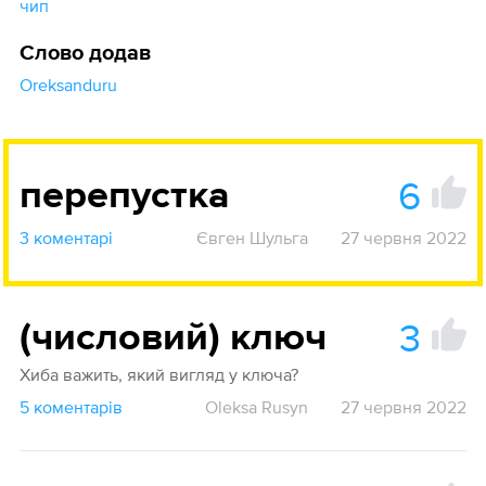
чип
Слово додав
Oreksanduru
6
перепустка
3 коментарі
Євген Шульга
27 червня 2022
3
(числовий) ключ
Хиба важить, який вигляд у ключа?
5 коментарів
Oleksa Rusyn
27 червня 2022