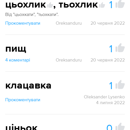
1
цьохлик
,
тьохлик
Від "цьохкати", "тьохкати".
Прокоментувати
Oreksanduru
20 червня 2022
1
пищ
4 коментарі
Oreksanduru
20 червня 2022
1
клацавка
Oleksander Lysenko
Прокоментувати
4 липня 2022
0
ціньок