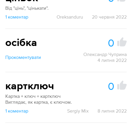
Від "цінь", "цінькати".
1 коментар
Oreksanduru
20 червня 2022
0
осібка
Олександр Чуприна
Прокоментувати
4 липня 2022
0
картключ
Картка + ключ = картключ
Виглядає, як картка, є ключом.
1 коментар
Sergiy Mix
8 липня 2022