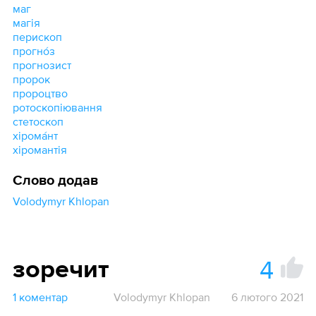
маг
магія
перископ
прогно́з
прогнозист
пророк
пророцтво
ротоскопіювання
стетоскоп
хірома́нт
хіромантія
Слово додав
Volodymyr Khlopan
4
зоречит
1 коментар
Volodymyr Khlopan
6 лютого 2021