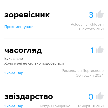
3
зоревісник
Volodymyr Khlopan
Прокоментувати
6 лютого 2021
1
часогляд
Буквально
Хоча мені не сильно подобається
Римидолов Вертислово
1 коментар
30 грудня 2024
0
звіздарство
1 коментар
Богдан Грищенко
17 червня 2021