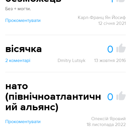
Без + могти.
Карл-Франц Ян Йосиф
Прокоментувати
12 січня 2021
0
вісячка
2 коментарі
Dmitry Lutsyk
13 жовтня 2016
нато
0
(північноатлантичн
ий альянс)
Олексій Яровий
Прокоментувати
18 листопада 2022