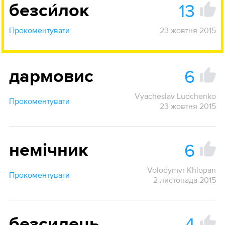
13
безси́лок
Прокоментувати
23 жовтня 2015
6
дармовис
Vyacheslav Ludchenko
Прокоментувати
23 жовтня 2015
6
немічник
Volodymyr Khlopan
Прокоментувати
2 листопада 2015
4
безсилець