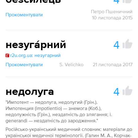
Петро Пшеничний
Прокоментувати
10 листопада 2015
4
незуга́рний
r2u.org.ua: незугарний
Прокоментувати
S. Velichko
21 листопада 2017
4
недолуга
"Импотент — недолуга, недолугий (Грін.).
Импотенция (іmроtіепtіо) — знемога (Коб.),
недолужність (Грін.), нездатність до злягання; і.
generandi — нездатність до зародження."
Російсько-український медичний словник: матеріали до
української медичної термінології. (Галин М. А., Корчак-