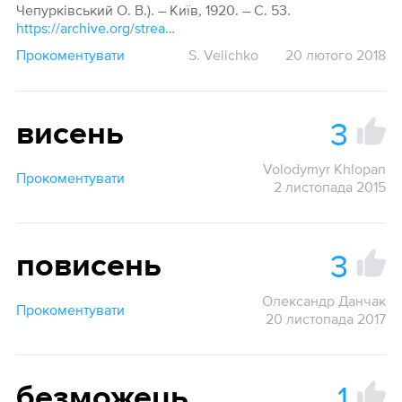
Чепурківський О. В.). – Київ, 1920. – С. 53.
https://archive.org/stream/slov30#page/n72/mode/1up
Прокоментувати
S. Velichko
20 лютого 2018
3
висень
Volodymyr Khlopan
Прокоментувати
2 листопада 2015
3
повисень
Олександр Данчак
Прокоментувати
20 листопада 2017
1
безможець