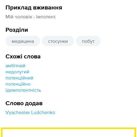
Приклад вживання
Мій чоловік - імпотент.
Розділи
медицина
стосунки
побут
Схожі слова
амбітний
недолугий
потенційний
потенційно
ідемпотентність
Слово додав
Vyacheslav Ludchenko