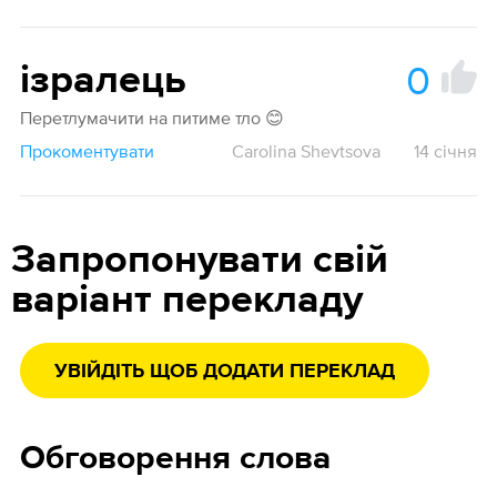
0
ізралець
Перетлумачити на питиме тло 😊
Прокоментувати
Carolina Shevtsova
14 січня
Запропонувати свій
варіант перекладу
УВІЙДІТЬ ЩОБ ДОДАТИ ПЕРЕКЛАД
Обговорення слова