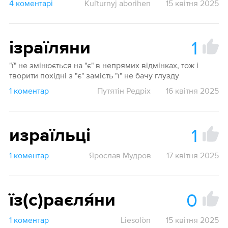
4 коментарі
Kuľturnyj aborihen
15 квітня 2025
1
ізраїляни
"ї" не змінюється на "є" в непрямих відмінках, тож і
творити похідні з "є" замість "ї" не бачу глузду
1 коментар
Путятін Редріх
16 квітня 2025
1
израїльці
1 коментар
Ярослав Мудров
17 квітня 2025
0
їз(с)раєля́ни
1 коментар
Liesolòn
15 квітня 2025