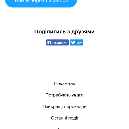
Увійти
через Facebook
Поділитись з друзями
Поширити
Твіт
Покажчик
Потребують уваги
Найкращі переклади
Останні події