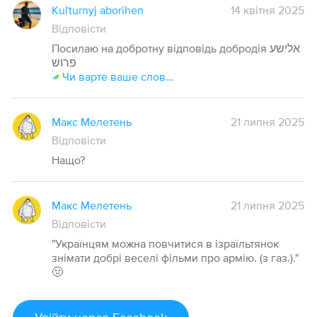
Kuľturnyj aborihen
14 квітня 2025
Відповісти
Посилаю на добротну відповідь добродія אלישע
פרוש
Чи варте ваше слово сторінки й перекладу?
Макс Мелетень
21 липня 2025
Відповісти
Нащо?
Макс Мелетень
21 липня 2025
Відповісти
"Українцям можна повчитися в ізраїльтянок
знімати добрі веселі фільми про армію. (з газ.)."
🤢