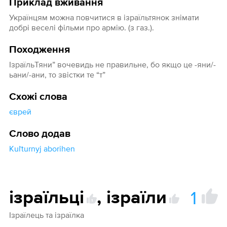
Приклад вживання
Українцям можна повчитися в ізраїльтянок знімати
добрі веселі фільми про армію. (з газ.).
Походження
ІзраїльТяни” вочевидь не правильне, бо якщо це -яни/-
ьани/-ани, то звістки те “т”
Схожі слова
єврей
Слово додав
Kuľturnyj aborihen
1
ізраїльці
,
ізраїли
1
Ізраїлець та ізраїлка