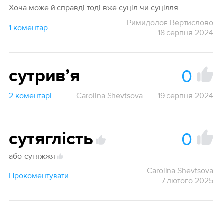
Хоча може й справді тоді вже суціл чи суцілля
Римидолов Вертислово
1 коментар
18 серпня 2024
0
сутривʼя
2 коментарі
Carolina Shevtsova
19 серпня 2024
0
сутяглість
або
сутяжжя
Carolina Shevtsova
Прокоментувати
7 лютого 2025