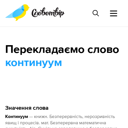
Перекладаємо слово
континуум
Значення слова
— книжн. Безперервність, нерозривність
Континуум
явищ і процесів. мат. Безперервна математична