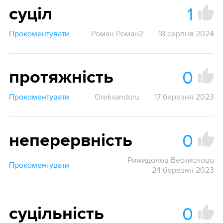
1
суціл
Прокоментувати
Роман Роман2
18 серпня 2024
0
протяжність
Прокоментувати
Oreksanduru
17 березня 2023
0
неперервність
Римидолов Вертислово
Прокоментувати
24 березня 2023
0
суцільність