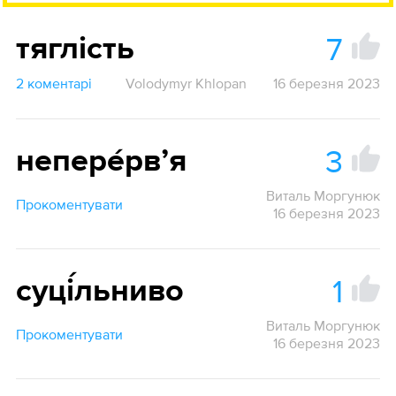
7
тяглість
2 коментарі
Volodymyr Khlopan
16 березня 2023
3
непере́рвʼя
Виталь Моргунюк
Прокоментувати
16 березня 2023
1
суці́льниво
Виталь Моргунюк
Прокоментувати
16 березня 2023