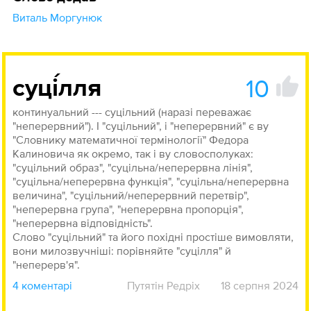
Виталь Моргунюк
10
суці́лля
континуальний --- суцільний (наразі переважає
"неперервний"). І "суцільний", і "неперервний" є ву
"Словнику математичної термінології" Федора
Калиновича як окремо, так і ву словосполуках:
"суцільний образ", "суцільна/неперервна лінія",
"суцільна/неперервна функція", "суцільна/неперервна
величина", "суцільний/неперервний перетвір",
"неперервна група", "неперервна пропорція",
"неперервна відповідність".
Слово "суцільний" та його похідні простіше вимовляти,
вони милозвучніші: порівняйте "суцілля" й
"неперерв'я".
4 коментарі
Путятін Редріх
18 серпня 2024