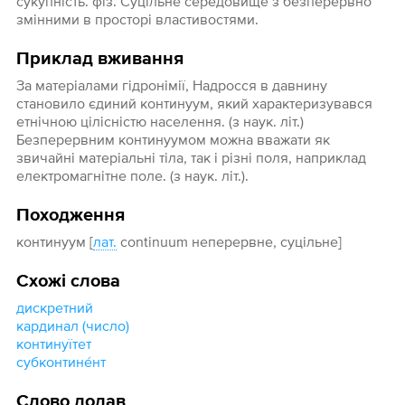
сукупність. фіз. Суцільне середовище з безперервно
змінними в просторі властивостями.
Приклад вживання
За матеріалами гідронімії, Надросся в давнину
становило єдиний континуум, який характеризувався
етнічною цілісністю населення. (з наук. літ.)
Безперервним континуумом можна вважати як
звичайні матеріальні тіла, так і різні поля, наприклад
електромагнітне поле. (з наук. літ.).
Походження
континуум [
лат.
continuum неперервне, суцільне]
Схожі слова
дискретний
кардинал (число)
континуїтет
субконтине́нт
Слово додав