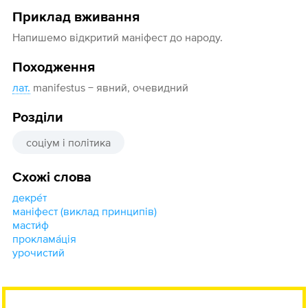
Приклад вживання
Напишемо відкритий маніфест до народу.
Походження
лат.
manifestus − явний, очевидний
Розділи
соціум і політика
Схожі слова
декре́т
маніфест (виклад принципів)
масти́ф
проклама́ція
урочистий