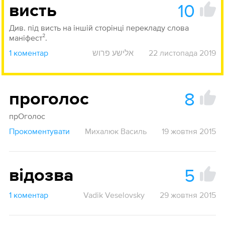
10
висть
Див. під висть на іншій сторінці перекладу слова
маніфест².
1 коментар
אלישע פרוש
22 листопада 2019
8
проголос
прОголос
Прокоментувати
Михалюк Василь
19 жовтня 2015
5
відозва
1 коментар
Vadik Veselovsky
29 жовтня 2015