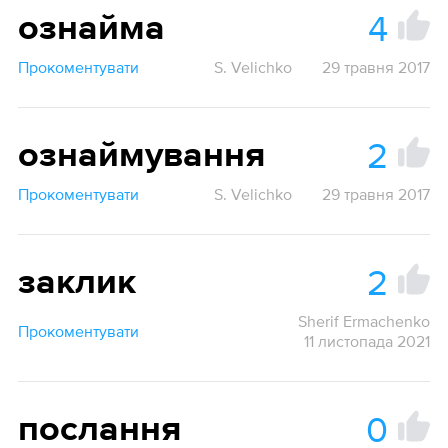
4
ознайма
Прокоментувати
S. Velichko
29 травня 2017
2
ознаймування
Прокоментувати
S. Velichko
29 травня 2017
2
заклик
Sherif Ermachenko
Прокоментувати
11 листопада 2021
0
послання