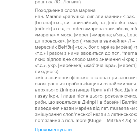
решітку. (Ю. Логвин)
Походження слова марена:
нвн. Maräne «ряпушка; сиг звичайний» < зах.-сл
[brzona] «т.с.; сиг звичайний, ч.», [mřenka] «
[mřínek] «т.с.», ст. mřen «марена звичайна», mř
«марена» = моск. [мерён] «марена; в’язь, Leuci
дніпровська», [мірон] «марена звичайна» Л – Г
мересни́к ВеНЗн] «т.с.», болг. мря́на (мре́на) 
«т.с.» і разом з ними зводиться до псл. *mern
яких відповідне слово мало значення «ікра; р
«т.с.», укр. [мере́нька] «жаб’яча ікра», [мерес
вихідного);
зміна значення фінського слова при запозич
своєї ранньої прабатьківщини ознайомилися с
верхнього Дніпра (вище Прип’яті) і Зах. Двін
назву ікри, і лише після цього, розселяючись 
риби, що водяться в Дніпрі і в басейні Балті
виведення назви маре́на від лат. muraena «мо
змішування слов’янської назви з латинською
пов’язання з псл. more (Kluge – Mitzka 475) 
Прокоментувати