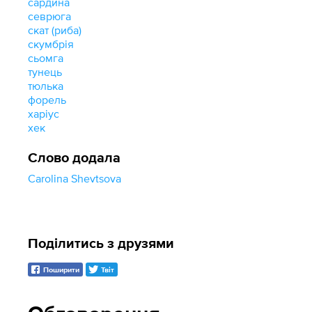
сардина
севрюга
скат (риба)
скумбрія
сьомга
тунець
тюлька
форель
харіус
хек
Слово додала
Carolina Shevtsova
Поділитись з друзями
Поширити
Твіт