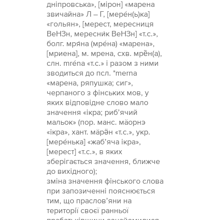
дніпровська», [мірон] «марена
звичайна» Л – Г, [мере́н(ь)ка]
«гольян», [мерест, мересниця
ВеНЗн, мересни́к ВеНЗн] «т.с.»,
болг. мря́на (мре́на) «марена»,
[мриена], м. мрена, схв. мрȅн(а),
слн. mréna «т.с.» і разом з ними
зводиться до псл. *merna
«марена, ряпушка; сиг»,
черпаного з фінських мов, у
яких відповідне слово мало
значення «ікра; риб’ячий
мальок» (пор. манс. мäoрнэ
«ікра», хант. мäрӛн «т.с.», укр.
[мере́нька] «жаб’яча ікра»,
[мерест] «т.с.», в яких
зберігається значення, ближче
до вихідного);
зміна значення фінського слова
при запозиченні пояснюється
тим, що праслов’яни на
території своєї ранньої