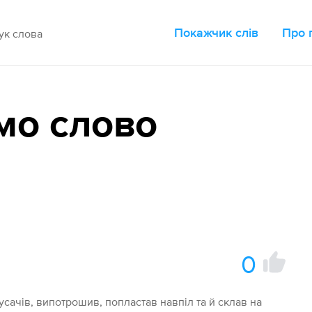
Покажчик слів
Про 
мо слово
0
усачів, випотрошив, попластав навпіл та й склав на