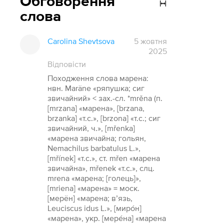
Обговорення
слова
Carolina Shevtsova
5 жовтня
2025
Відповісти
Походження слова марена:
нвн. Maräne «ряпушка; сиг
звичайний» < зах.-сл. *mrěna (п.
[mrzana] «марена», [brzana,
brzanka] «т.с.», [brzona] «т.с.; сиг
звичайний, ч.», [mřenka]
«марена звичайна; гольян,
Nemachilus barbatulus L.»,
[mřínek] «т.с.», ст. mřen «марена
звичайна», mřenek «т.с.», слц.
mrena «марена; [голець]»,
[mriena] «марена» = моск.
[мерён] «марена; в’язь,
Leuciscus idus L.», [миро́н]
«марена», укр. [мере́на] «марена