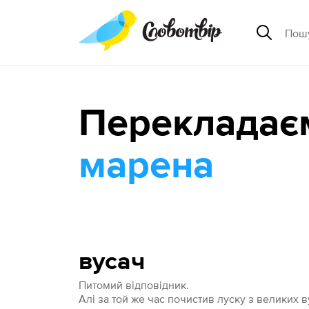
Перекладає
марена
вусач
Питомий відповідник.
Алі за той же час почистив луску з великих в