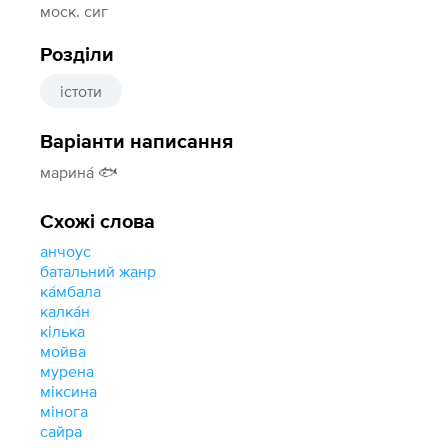
моск. сиг
Розділи
істоти
Варіанти написання
марина́ 🐟
Схожі слова
анчоус
батальний жанр
ка́мбала
калка́н
кілька
мойва
мурена
міксина
мінога
сайра