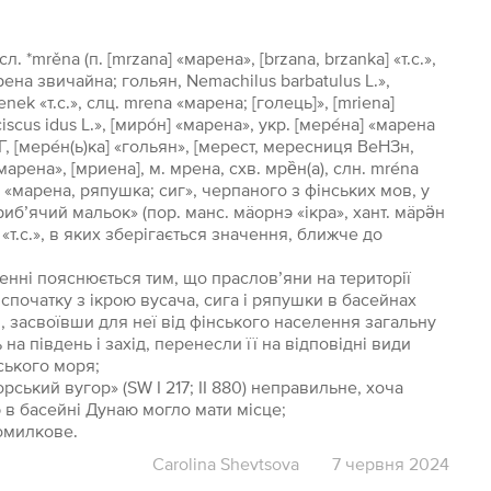
. *mrěna (п. [mrzana] «марена», [brzana, brzanka] «т.с.»,
марена звичайна; гольян, Nemachilus barbatulus L.»,
enek «т.с.», слц. mrena «марена; [голець]», [mriena]
scus idus L.», [миро́н] «марена», укр. [мере́на] «марена
, [мере́н(ь)ка] «гольян», [мерест, мересниця ВеНЗн,
«марена», [мриена], м. мрена, схв. мрȅн(а), слн. mréna
a «марена, ряпушка; сиг», черпаного з фінських мов, у
иб’ячий мальок» (пор. манс. мäoрнэ «ікра», хант. мäрӛн
т] «т.с.», в яких зберігається значення, ближче до
енні пояснюється тим, що праслов’яни на території
початку з ікрою вусача, сига і ряпушки в басейнах
и, засвоївши для неї від фінського населення загальну
на південь і захід, перенесли її на відповідні види
йського моря;
рський вугор» (SW І 217; II 880) неправильне, хоча
 в басейні Дунаю могло мати місце;
помилкове.
Carolina Shevtsova
7 червня 2024