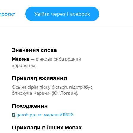
проєкт
Увійти
через Facebook
Значення слова
— річкова риба родини
Марена
коропових.
Приклад вживання
Ось на сірім піску б'ється, підстрибує
блискуча марена. (Ю. Логвин).
Походження
goroh.pp.ua: марена#11626
Приклади в інших мовах