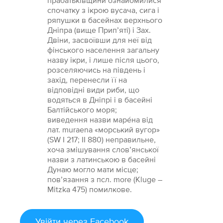
прабатьківщини ознайомилися
спочатку з ікрою вусача, сига і
ряпушки в басейнах верхнього
Дніпра (вище Прип’яті) і Зах.
Двіни, засвоївши для неї від
фінського населення загальну
назву ікри, і лише після цього,
розселяючись на південь і
захід, перенесли її на
відповідні види риби, що
водяться в Дніпрі і в басейні
Балтійського моря;
виведення назви маре́на від
лат. muraena «морський вугор»
(SW І 217; II 880) неправильне,
хоча змішування слов’янської
назви з латинською в басейні
Дунаю могло мати місце;
пов’язання з псл. more (Kluge –
Mitzka 475) помилкове.
Увійти
через Facebook