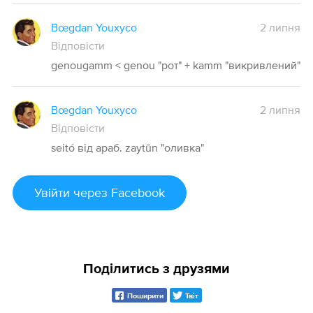
Bœgdan Youxyco
2 липня
Відповісти
genougamm < genou "рот" + kamm "викривлений"
Bœgdan Youxyco
2 липня
Відповісти
seitó від араб. zaytūn "оливка"
Увійти
через Facebook
Поділитись з друзями
Поширити
Твіт