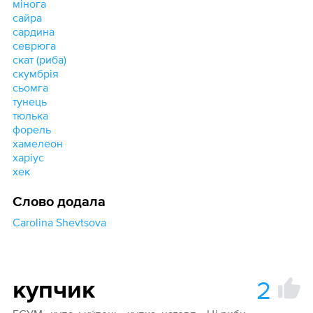
мінога
сайра
сардина
севрюга
скат (риба)
скумбрія
сьомга
тунець
тюлька
форель
хамелеон
харіус
хек
Слово додала
Carolina Shevtsova
2
купчик