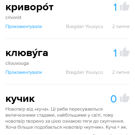
1
криворо́т
crivoròt
Прокоментувати
Bœgdan Youxyco
2 липня
1
клюву́га
cliouvouga
Прокоментувати
Bœgdan Youxyco
2 липня
0
кучик
Новотвір від «куча». Ці риби пересуваються
величезними стадами, найбільшими у світі, тому
новотвір творено за цією ознакою тяги до скупчення.
Хоча більше подобається новотвір «купчик». Куча + ик.