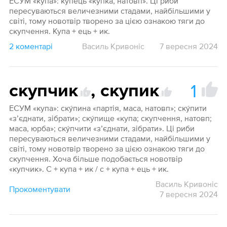
ЕСУМ «купа»: ку́пець «купка, натовп». Ці риби
пересуваються величезними стадами, найбільшими у
світі, тому новотвір творено за цією ознакою тяги до
скупчення. Купа + ець + ик.
2 коментарі
Василь Кривоніс
7 вересня 2024
1
скупчик
,
скупик
1
ЕСУМ «купа»: ску́пина «партія, маса, натовп»; ску́пити
«з’єднати, зібрати»; ску́пище «купа; скупчення, натовп;
маса, юрба»; ску́пчити «з’єднати, зібрати». Ці риби
пересуваються величезними стадами, найбільшими у
світі, тому новотвір творено за цією ознакою тяги до
скупчення. Хоча більше подобається новотвір
«купчик». С + купа + ик / с + купа + ець + ик.
Василь Кривоніс
Прокоментувати
7 вересня 2024