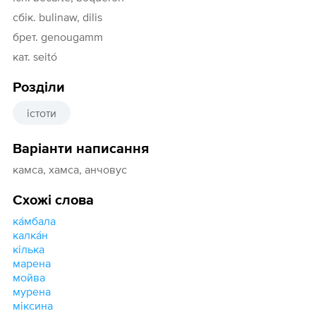
сбік. bulinaw, dilis
брет. genougamm
кат. seitó
Розділи
істоти
Варіанти написання
камса, хамса, анчовус
Схожі слова
ка́мбала
калка́н
кілька
марена
мойва
мурена
міксина