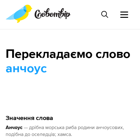
Перекладаємо слово
анчоус
Значення слова
— дрібна морська риба родини анчоусових,
Анчоус
подібна до оселедців; хамса.