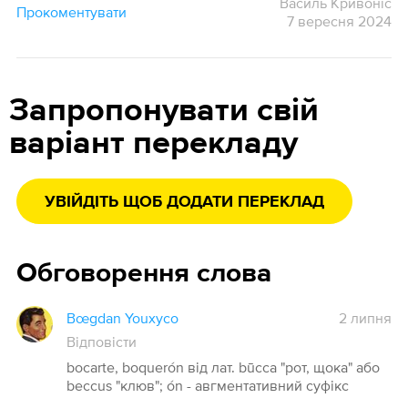
Василь Кривоніс
Прокоментувати
7 вересня 2024
Запропонувати свій
варіант перекладу
УВІЙДІТЬ ЩОБ ДОДАТИ ПЕРЕКЛАД
Обговорення слова
Bœgdan Youxyco
2 липня
Відповісти
bocarte, boquerón від лат. būcca "рот, щока" або
beccus "клюв"; ón - авгментативний суфікс