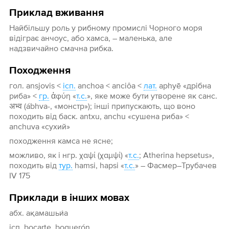
Приклад вживання
Найбільшу роль у рибному промислі Чорного моря
відіграє анчоус, або хамса, – маленька, але
надзвичайно смачна рибка.
Походження
гол. ansjovis <
ісп.
anchoa < anciôa <
лат.
aphyē «дрібна
риба» <
гр.
ἀφύη «
т.с.
», яке може бути утворене як санс.
अभ्व (ábhva-, «монстр»); інші припускають, що воно
походить від баск. antxu, anchu «сушена риба» <
anchuva «сухий»
походження камса не ясне;
можливо, як і нгр. χαψί (χαμψί) «
т.с.
; Atherina hepsetus»,
походить від
тур.
hamsi, hapsi «
т.с.
» – Фасмер–Трубачев
IV 175
Приклади в інших мовах
абх. ақамашьи́а
ісп. bocarte, boquerón