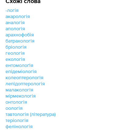
Схожі слова
-логія
акарологія
аналогія
апологія
арахнофобія
батрахологія
бріологія
геологія
екологія
ентомолоґія
епідеміологія
колеоптерологія
лепідоптерологія
малакологія
мірмекологія
онтологія
оологія
тавтологія (література)
теріологія
фелінологія