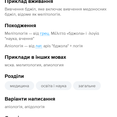
Приклад вживання
Вивчення бджіл, яке включає вивчення медоносних
бджіл, відоме як мелітологія.
Походження
Мелітологія — від
грец.
Μέλιττα «бджола» і -λογία
"наука, вчення"
Апіологія — від
лат.
apis "бджола" + логія
Приклади в інших мовах
мскв. мелитология, апиология
Розділи
медицина
освіта і наука
загальне
Варіанти написання
апіологія, апідологія