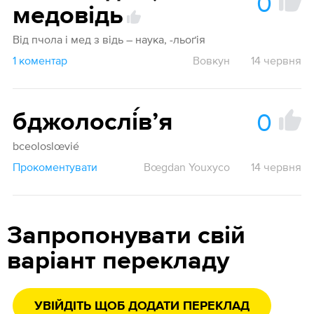
0
медовідь
Від пчола і мед з відь – наука, -льоґія
1 коментар
Вовкун
14 червня
0
бджолослі́вʼя
bceoloslœvié
Прокоментувати
Bœgdan Youxyco
14 червня
Запропонувати свій
варіант перекладу
УВІЙДІТЬ ЩОБ ДОДАТИ ПЕРЕКЛАД