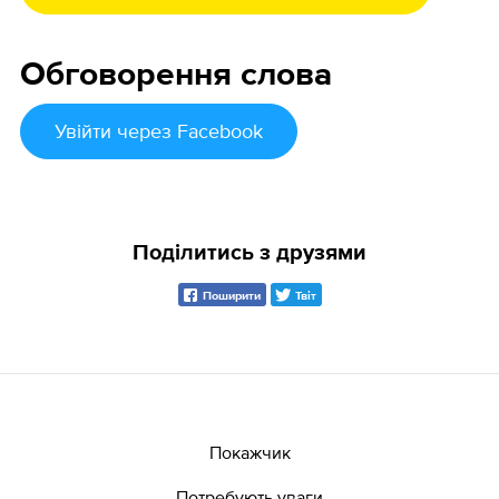
Обговорення слова
Увійти
через Facebook
Поділитись з друзями
Поширити
Твіт
Покажчик
Потребують уваги