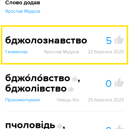
Слово додав
Ярослав Мудров
5
бджолознавство
1 коментар
Ярослав Мудров
22 березня 2023
бджо́ло́вство
,
0
бджолівство
Прокоментувати
Невідь Хто
25 березня 2023
пчоловідь
,