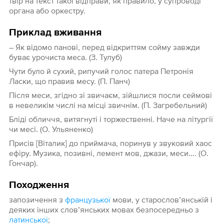
твір на текст такої відправи, як правило, у супроводі
органа або оркестру.
Приклад вживання
– Як відомо панові, перед відкриттям сойму завжди
буває урочиста меса. (З. Тулуб)
Чути було й сухий, рипучий голос патера Петронія
Ласки, що правив месу. (П. Панч)
Після меси, згідно зі звичаєм, зійшлися посли сеймові
в невеликім числі на місці звичнім. (П. Загребельний)
Бліді обличчя, витягнуті і торжественні. Наче на літургії
чи месі. (О. Ульяненко)
Присів [Віталик] до приймача, поринув у звуковий хаос
ефіру. Музика, позивні, лемент мов, джази, меси.... (О.
Гончар).
Походження
запозичення з
французької
мови, у старослов’янській і
деяких інших слов’янських мовах безпосередньо з
латинської
;