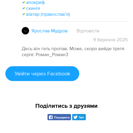
апокриф
скинія
вівтар (православʼя)
Ярослав Мудров
Відповісти
9
березня
2025
Десь він геть пропав. Може, скоро вийде третя
серія: Роман_Роман3
Увійти
через Facebook
Поділитись з друзями
Поширити
Твіт