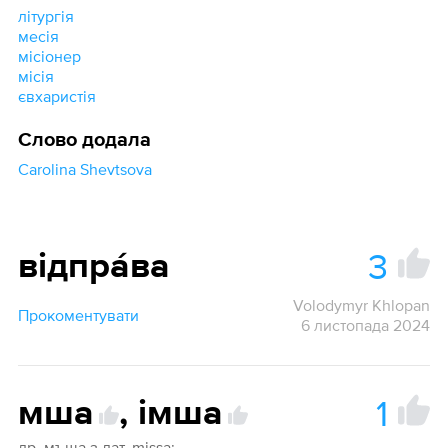
літургія
месія
місіонер
місія
євхаристія
Слово додала
Carolina Shevtsova
3
відпра́ва
Volodymyr Khlopan
Прокоментувати
6 листопада 2024
1
мша
,
імша
др. мъша з лат. missa;