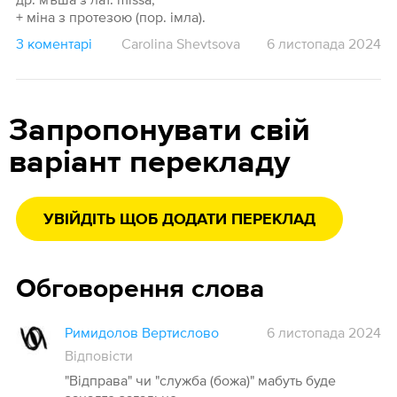
+ міна з протезою (пор. імла).
3 коментарі
Carolina Shevtsova
6 листопада 2024
Запропонувати свій
варіант перекладу
УВІЙДІТЬ ЩОБ ДОДАТИ ПЕРЕКЛАД
Обговорення слова
Римидолов Вертислово
6 листопада 2024
Відповісти
"Відправа" чи "служба (божа)" мабуть буде