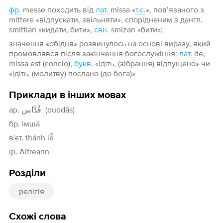
фр.
messe походить від
лат.
missa «
т.с.
», пов’язаного з
mittere «відпускати, звільняти», спорідненим з дангл.
smittian «кидати, бити»,
свн.
smizan «бити»;
значення «обідня» розвинулось на основі виразу, який
промовлявся після закінчення богослужіння:
лат.
ite,
missa est (concio),
букв.
«ідіть, (зібрання) відпущено» чи
«ідіть, (молитву) послано (до бога)»
Приклади в інших мовах
ар. قُدَّاس (quddās)
бр. імша́
в'єт. thánh lễ
їр. Aifreann
Розділи
релігія
Схожі слова