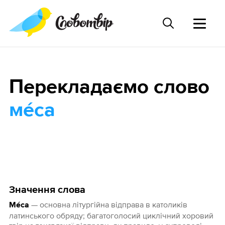
Перекладаємо слово
ме́са
Значення слова
— основна літургійна відправа в католиків
Ме́са
латинського обряду; багатоголосий циклічний хоровий