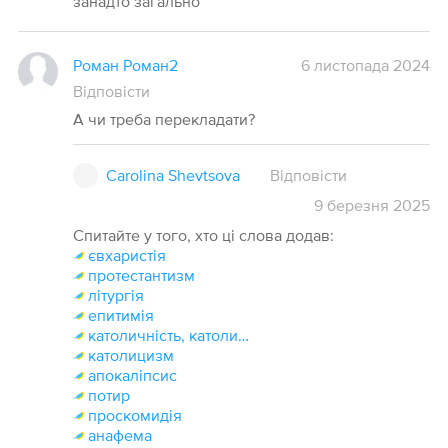
занадто загально
Роман Роман2
6 листопада 2024
Відповісти
А чи треба перекладати?
Carolina Shevtsova
Відповісти
9
березня
2025
Спитайте у того, хто ці слова додав:
євхаристія
протестантизм
літургія
епитимія
католичність, католичний
католицизм
апокаліпсис
потир
проскомидія
анафема