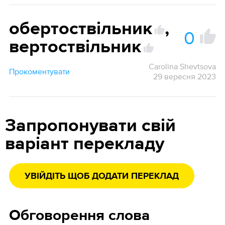
обертоствільник
,
0
вертоствільник
Carolina Shevtsova
Прокоментувати
29 вересня 2023
Запропонувати свій
варіант перекладу
УВІЙДІТЬ ЩОБ ДОДАТИ ПЕРЕКЛАД
Обговорення слова