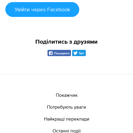
Увійти
через Facebook
Поділитись з друзями
Поширити
Твіт
Покажчик
Потребують уваги
Найкращі переклади
Останні події