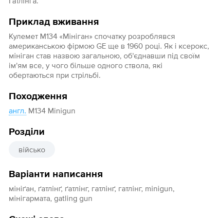
Гатлінга.
Приклад вживання
Кулемет М134 «Мініган» спочатку розроблявся
американською фірмою GE ще в 1960 році. Як і ксерокс,
мініган став назвою загальною, об'єднавши під своїм
ім'ям все, у чого більше одного ствола, які
обертаються при стрільбі.
Походження
англ.
M134 Minigun
Розділи
військо
Варіанти написання
мініґан, ґатлінґ, ґатлінг, гатлінґ, гатлінг, minigun,
мінігармата, gatling gun