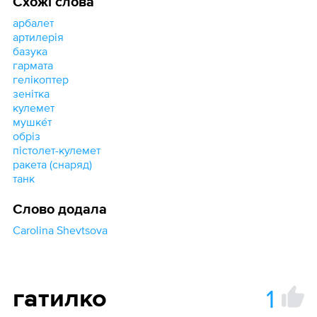
Схожі слова
арбалет
артилерія
базука
гармата
гелікоптер
зенітка
кулемет
мушке́т
обріз
пістолет-кулемет
ракета (снаряд)
танк
Слово додала
Carolina Shevtsova
1
гатилко