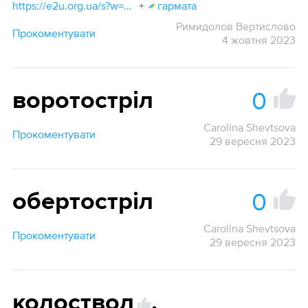
https://e2u.org.ua/s?w=minigun&dicts=all&highlight=on&filter_lines=on
+
гармата
Римидолов Вертислово
Прокоментувати
4 жовтня 2023
0
воротостріл
Carolina Shevtsova
Прокоментувати
29 вересня 2023
0
обертостріл
Carolina Shevtsova
Прокоментувати
29 вересня 2023
колоствол
,