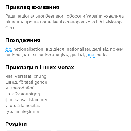
Приклад вживання
Рада національної безпеки і оборони України ухвалила
рішення про націоналізацію запорізького ПАТ «Мотор
Січ».
Походження
фр.
nationalisation, від дієсл. nationaliser, далі від прикм.
national, від ім. nation «нація», далі від
лат.
natio.
Приклади в інших мовах
нім. Verstaatlichung
швед. förstatligande
ч. znárodnění
гр. εθνικοποίηση
фін. kansallistaminen
угор. államosítás
тур. millileştirme
Розділи