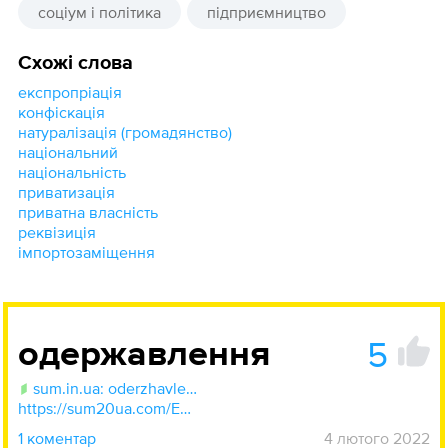
соціум і політика
підприємництво
Схожі слова
експропріація
конфіскація
натуралізація (громадянство)
національний
національність
приватизація
приватна власність
реквізиція
імпортозаміщення
5
одержавлення
sum.in.ua: oderzhavlennja
https://sum20ua.com/Entry/index?wordid=64954&page=2057
1 коментар
4 лютого 2022