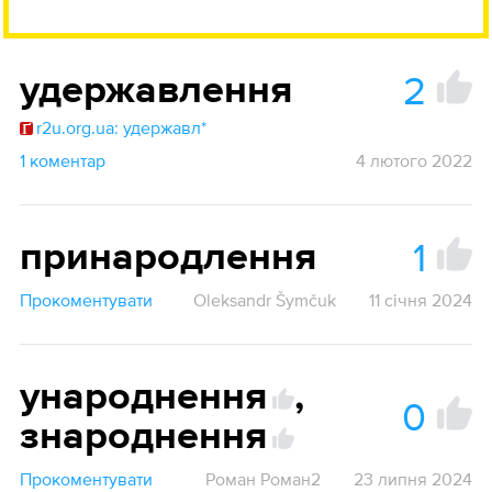
2
удержавлення
r2u.org.ua: удержавл*
1 коментар
4 лютого 2022
1
принародлення
Прокоментувати
Oleksandr Šymčuk
11 січня 2024
ународнення
,
0
знароднення
Прокоментувати
Роман Роман2
23 липня 2024