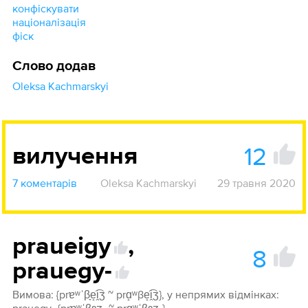
конфіскувати
націоналізація
фіск
Слово додав
Oleksa Kachmarskyi
12
вилучення
7 коментарів
Oleksa Kachmarskyi
29 травня 2020
praueigy
,
8
prauegy-
Вимова: {prɐʷˈβ̞e̝͡i̯ʒ ~ prɑ̝ʷβe̝͡i̯ʒ}, у непрямих відмінках: