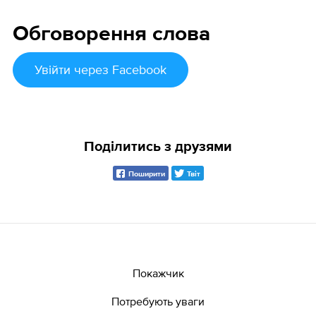
Обговорення слова
Увійти
через Facebook
Поділитись з друзями
Поширити
Твіт
Покажчик
Потребують уваги