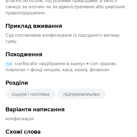
власністю особи, під різними приводами; в якості
санкції за злочин чи за адміністративне або цивільне
правопорушення.
Приклад вживання
Суд постановив конфіскувати із підсудного велику
суму.
Походження
лат.
confiscatio «відібрання в казну» ← con «разом;
повнота» + фонд «кошик, каса, казна, фінанси»
Розділи
соціум і політика
підприємництво
Варіанти написання
конфискація
Схожі слова