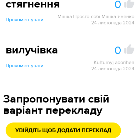
0
стягнення
Мішка Просто-собі Мішка-Яненко
Прокоментувати
24 листопада 2024
0
вилучівка
Kuľturnyj aborihen
Прокоментувати
24 листопада 2024
Запропонувати свій
варіант перекладу
УВІЙДІТЬ ЩОБ ДОДАТИ ПЕРЕКЛАД