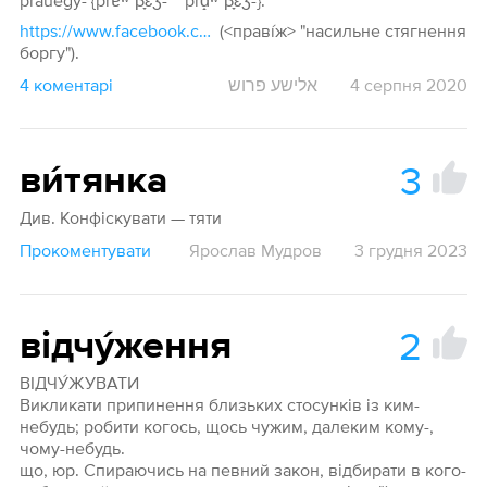
prauegy- {prɐʷˈβ̞ɛʒ- ~ prɑ̝ʷˈβ̞ɛʒ-}.
https://www.facebook.com/groups/alter.movoznavstvo/permalink/1671812552964888/
(<правíж> "насильне стягнення
боргу").
4 коментарі
אלישע פרוש
4 серпня 2020
3
ви́тянка
Див. Конфіскувати — тяти
Прокоментувати
Ярослав Мудров
3 грудня 2023
2
відчу́ження
ВІДЧУ́ЖУВАТИ
Викликати припинення близьких стосунків із ким-
небудь; робити когось, щось чужим, далеким кому-,
чому-небудь.
що, юр. Спираючись на певний закон, відбирати в кого-