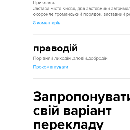
Приклади:
Застава міста Києва, два заставники затрима
охороняє громанський порядок, заставний ре
8 коментарів
праводій
Порівняй лиходій ,злодій,добродій
Прокоментувати
Запропонуват
свій варіант
перекладу