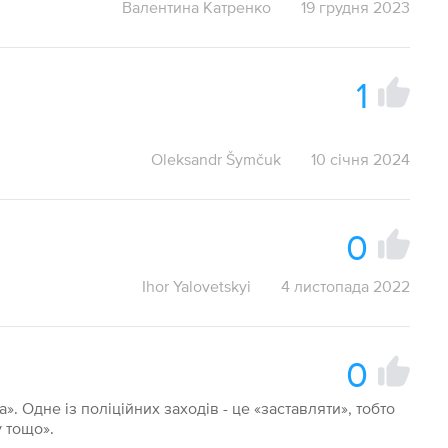
Валентина Катренко
19 грудня 2023
1
Oleksandr Šymčuk
10 січня 2024
0
Ihor Yalovetskyi
4 листопада 2022
0
». Одне із поліційних заходів - це «заставляти», тобто
 тощо».