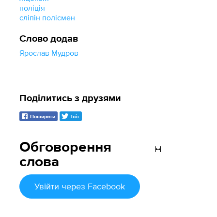
поліція
сліпін полісмен
Слово додав
Ярослав Мудров
Поділитись з друзями
Поширити
Твіт
Обговорення
слова
Увійти
через Facebook