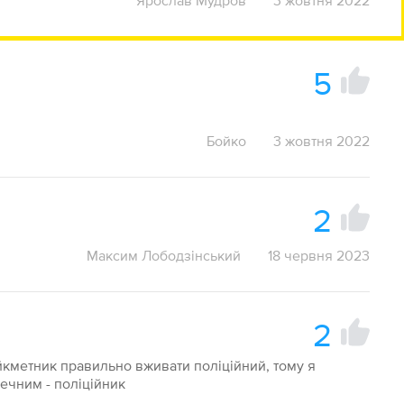
Ярослав Мудров
3 жовтня 2022
5
Бойко
3 жовтня 2022
2
Максим Лободзінський
18 червня 2023
2
кметник правильно вживати поліційний, тому я
ечним - поліційник