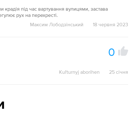
ли крадія під час вартування вулицями, застава
гулює рух на перехресті.
Максим Лободзінський
18 червня 2023
0
Kuľturnyj aborihen
25 січня
и