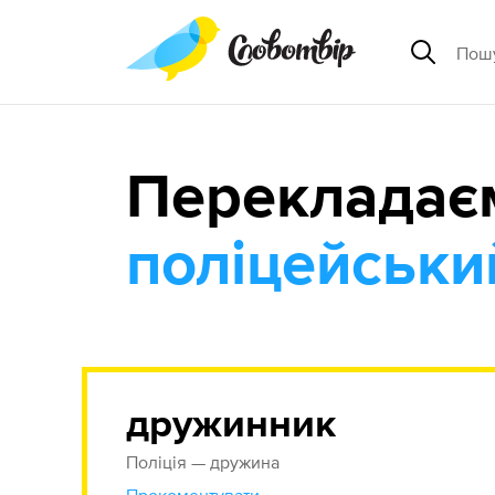
Перекладає
поліцейськи
дружинник
Поліція — дружина