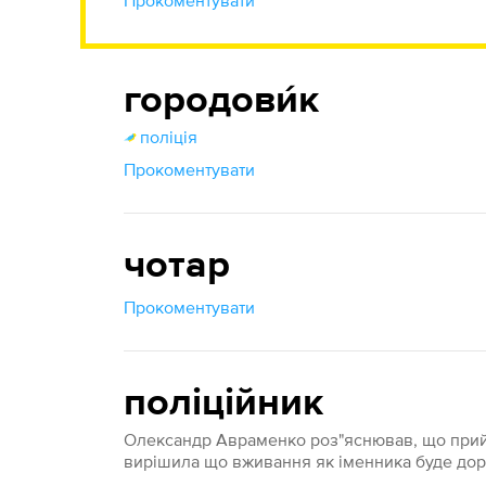
Прокоментувати
городови́к
поліція
Прокоментувати
чотар
Прокоментувати
поліційник
Олександр Авраменко роз"яснював, що прий
вирішила що вживання як іменника буде дор