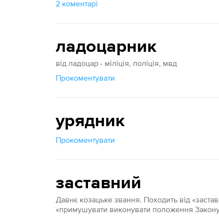
2 коментарі
ладоцарник
від ладоцар - міліція, поліція, мвд
Прокоментувати
урядник
Прокоментувати
заставний
Давнє козацьке звання. Походить від «застава
«примушувати виконувати положення Закону