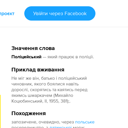
проєкт
Увійти
через Facebook
Значення слова
— який працює в поліції.
Поліцейський
Приклад вживання
Не міг же він, батько і поліцейський
чиновник, якого боялися навіть
дорослі, скорятись та каятись перед
якимсь шмаркачем (Михайло
Коцюбинський, II, 1955, 381);.
Походження
запозичене, очевидно, через
польське
посередництво, з
латинської
мови;