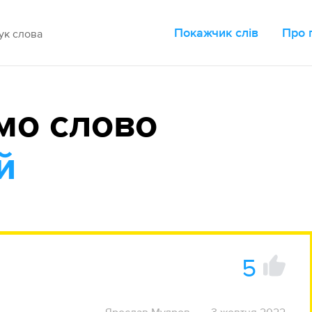
Покажчик слів
Про 
мо слово
й
5