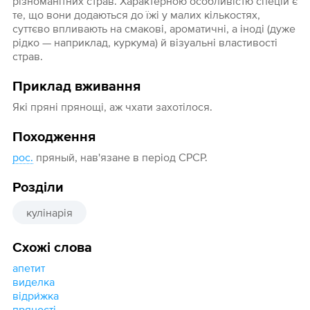
різноманітних страв. Характерною особливістю спецій є
те, що вони додаються до їжі у малих кількостях,
суттєво впливають на смакові, ароматичні, а іноді (дуже
рідко — наприклад, куркума) й візуальні властивості
страв.
Приклад вживання
Які пряні прянощі, аж чхати захотілося.
Походження
рос.
пряный, нав'язане в період СРСР.
Розділи
кулінарія
Схожі слова
апетит
виделка
відри́жка
пряності