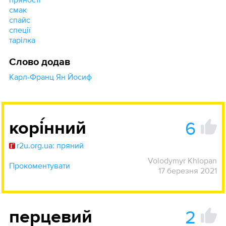
смак
спайс
спеції
тарілка
Слово додав
Карл-Франц Ян Йосиф
6
корі́нний
r2u.org.ua: пряний
Volodymyr Khlopan
Прокоментувати
17 березня 2021
2
перцевий