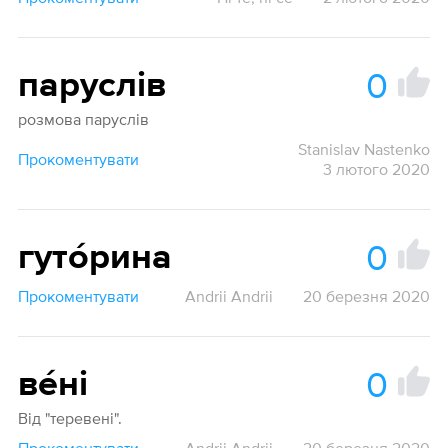
0
паруслів
розмова паруслів
Stanislav Nastenko
Прокоментувати
3 лютого 2020
0
гутóрина
Прокоментувати
Andrii Andrii
20 березня 2020
0
вéні
Від "теревені".