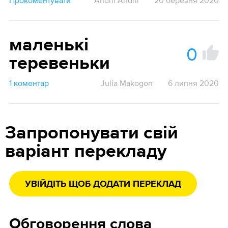
Прокоментувати
Andrii Andrii
20 березня 2020
маленькі
0
теревеньки
1 коментар
Julia Makogon
6 липня 2020
Запропонувати свій
варіант перекладу
УВІЙДІТЬ ЩОБ ДОДАТИ ПЕРЕКЛАД
Обговорення слова