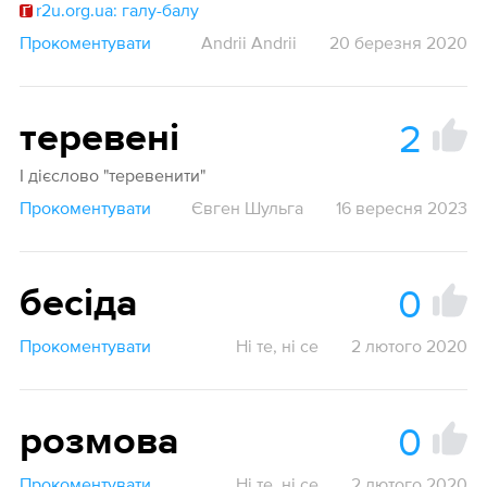
r2u.org.ua: галу-балу
Прокоментувати
Andrii Andrii
20 березня 2020
2
теревені
І дієслово "теревенити"
Прокоментувати
Євген Шульга
16 вересня 2023
0
бесіда
Прокоментувати
Ні те, ні се
2 лютого 2020
0
розмова
Прокоментувати
Ні те, ні се
2 лютого 2020