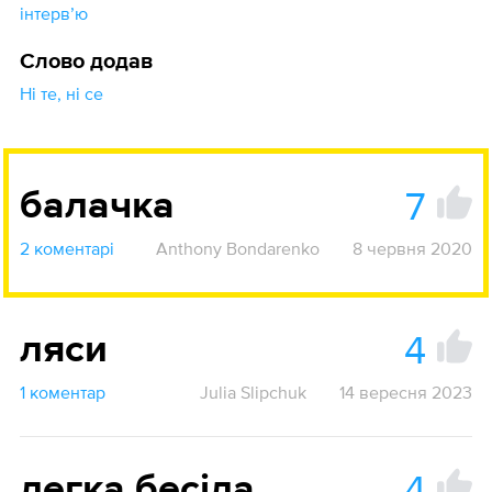
інтервʼю
Слово додав
Ні те, ні се
7
балачка
2 коментарі
Anthony Bondarenko
8 червня 2020
4
ляси
1 коментар
Julia Slipchuk
14 вересня 2023
4
легка бесіда