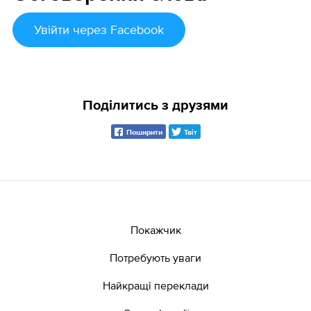
Увійти
через Facebook
Поділитись з друзями
Поширити
Твіт
Покажчик
Потребують уваги
Найкращі переклади