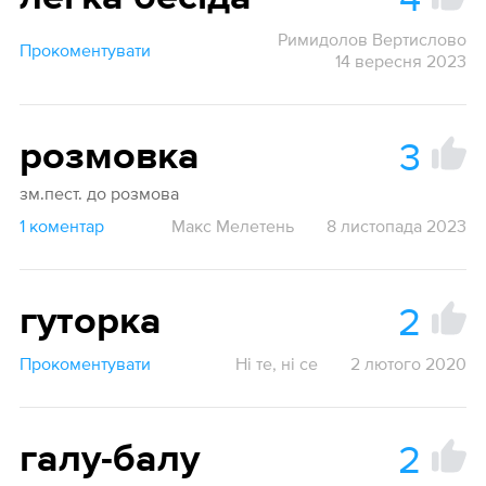
Римидолов Вертислово
Прокоментувати
14 вересня 2023
3
розмовка
зм.пест. до розмова
1 коментар
Макс Мелетень
8 листопада 2023
2
гуторка
Прокоментувати
Ні те, ні се
2 лютого 2020
2
галу-балу